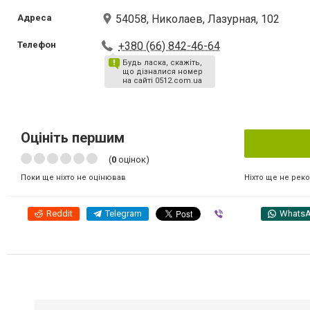
Адреса
54058, Николаев, Лазурная, 102
Телефон
+380 (66) 842-46-64
Будь ласка, скажіть,
що дізналися номер
на сайті 0512.com.ua
Оцініть першим
(
0
оцінок)
Ніхто ще не рек
Поки ще ніхто не оцінював
Reddit
Telegram
Viber
Whats