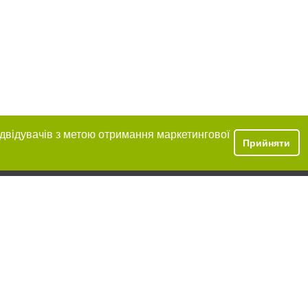
ідвідувачів з метою отримання маркетингової
Прийняти
розміщення в
обов'язкове
нижче другого
цпроєкт",