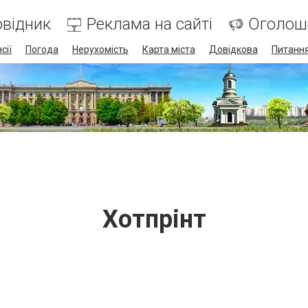
відник
Реклама на сайті
Оголош
сії
Погода
Нерухомість
Карта міста
Довідкова
Питання
Хотпрінт