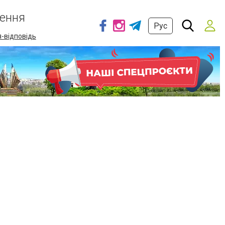
ення
Рус
-відповідь