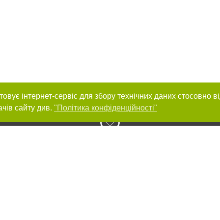
товує інтернет-сервіс для збору технічних даних стосовно в
ачів сайту див.
"Політика конфіденційності"
нас :
и
Автори проєкту
ування матеріалів без отримання попередньої згоди 0512.com.ua за умови 
вого посилання на 0512.com.ua - Сайт міста Миколаєва. Для інтернет-видань 
го, відкритого для пошукових систем гіперпосилання на цитовані статті не 
або в якості джерела. Порушення виняткових прав переслідується Законом.
ками "Новини компаній", "Промо", "Партнерський матеріал", "Партнерський спе