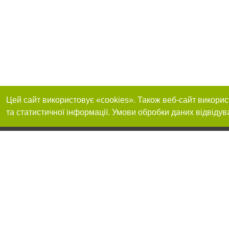
Цей сайт використовує «cookies». Також веб-сайт викорис
та статистичної інформації. Умови обробки даних відвідув
Приєднуйтесь до 
Реклама на сайті
Франшиза "CitySites"
+38 (095) 515-50-87
Про нас
Контакт
З питань реклами: +38 (095) 515-50-87. E-mail:
Допускається цит
reklama@0512.com.ua
тексті обов'язко
розміщення прямо
абзацу в тексті 
E-mail редакції:
news@0512.com.ua
Матеріали з плаш