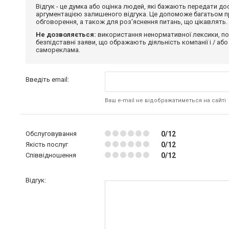
Відгук - це думка або оцінка людей, які бажають передати 
аргументацією залишеного відгука. Це допоможе багатьом пр
обговорення, а також для роз'яснення питань, що цікавлять.
Не дозволяється:
використання ненормативної лексики, по
безпідставні заяви, що ображають діяльність компанії і / або
самореклама.
Введіть email:
Ваш e-mail не відображатиметься на сайті
Обслуговування
0/12
Якість послуг
0/12
Співвідношення
0/12
Відгук: