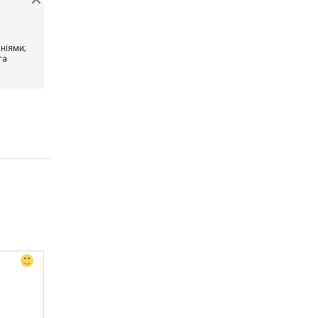
ніями;
та