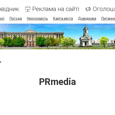
відник
Реклама на сайті
Оголош
сії
Погода
Нерухомість
Карта міста
Довідкова
Питання
a
PRmedia