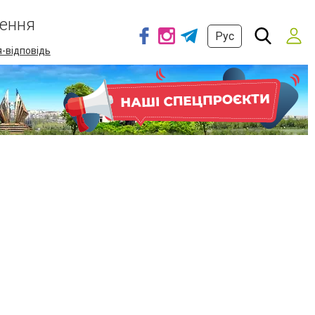
ення
Рус
-відповідь