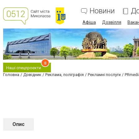
Новини
До
Афіша
Дозвілля
Вакан
8
Наші спецпроєкти
Головна
Довідник
Реклама, поліграфія
Рекламні послуги
PRmedi
Опис