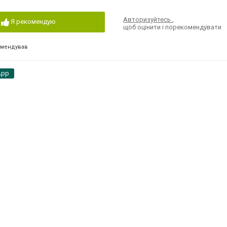
Авторизуйтесь
,
Я рекомендую
щоб оцінити і порекомендувати
омендував
App