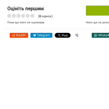
Оцініть першим
(
0
оцінок)
Ніхто ще не рек
Поки ще ніхто не оцінював
Reddit
Telegram
Viber
Whats