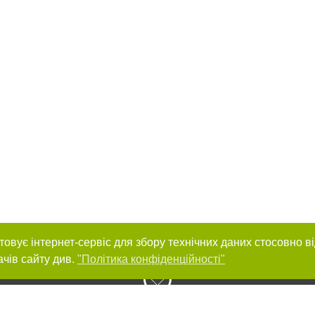
товує інтернет-сервіс для збору технічних даних стосовно в
ачів сайту див.
"Політика конфіденційності"
нас :