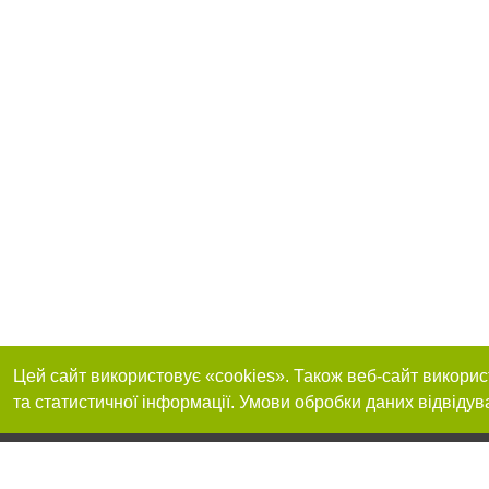
Цей сайт використовує «cookies». Також веб-сайт викорис
та статистичної інформації. Умови обробки даних відвідув
Приєднуйтесь до 
Реклама на сайті
Франшиза "CitySites"