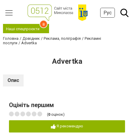
Рус
8
Наші спецпроєкти
Головна
Довідник
Реклама, поліграфія
Рекламні
послуги
Advertka
Advertka
Опис
Оцініть першим
(
0
оцінок)
Я рекомендую