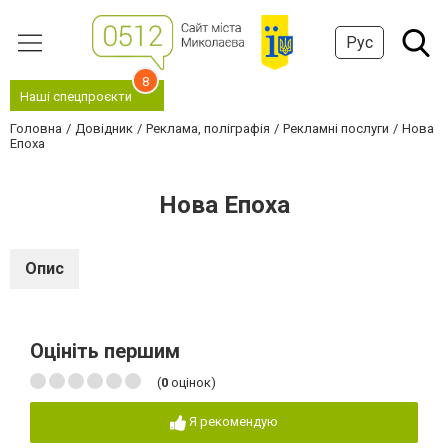
Рус
8
Наші спецпроєкти
Головна
Довідник
Реклама, поліграфія
Рекламні послуги
Нова
Епоха
Нова Епоха
Опис
Оцініть першим
(
0
оцінок)
Я рекомендую