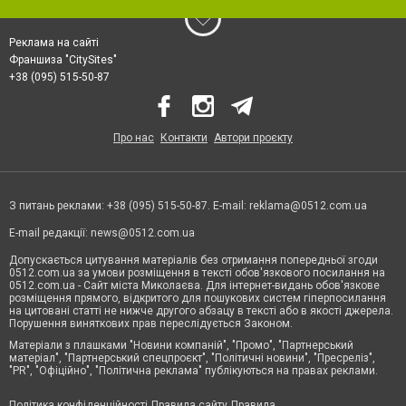
Реклама на сайті
Франшиза "CitySites"
+38 (095) 515-50-87
Про нас
Контакти
Автори проєкту
З питань реклами: +38 (095) 515-50-87. E-mail:
reklama@0512.com.ua
E-mail редакції:
news@0512.com.ua
Допускається цитування матеріалів без отримання попередньої згоди
0512.com.ua за умови розміщення в тексті обов'язкового посилання на
0512.com.ua - Сайт міста Миколаєва. Для інтернет-видань обов'язкове
розміщення прямого, відкритого для пошукових систем гіперпосилання
на цитовані статті не нижче другого абзацу в тексті або в якості джерела.
Порушення виняткових прав переслідується Законом.
Матеріали з плашками "Новини компаній", "Промо", "Партнерський
матеріал", "Партнерський спецпроєкт", "Політичні новини", "Пресреліз",
"PR", "Офіційно", "Політична реклама" публікуються на правах реклами.
Політика конфіденційності
Правила сайту
Правила