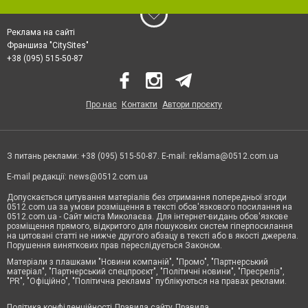
Реклама на сайті
Франшиза "CitySites"
+38 (095) 515-50-87
Про нас
Контакти
Автори проєкту
З питань реклами: +38 (095) 515-50-87. E-mail:
reklama@0512.com.ua
E-mail редакції:
news@0512.com.ua
Допускається цитування матеріалів без отримання попередньої згоди
0512.com.ua за умови розміщення в тексті обов'язкового посилання на
0512.com.ua - Сайт міста Миколаєва. Для інтернет-видань обов'язкове
розміщення прямого, відкритого для пошукових систем гіперпосилання
на цитовані статті не нижче другого абзацу в тексті або в якості джерела.
Порушення виняткових прав переслідується Законом.
Матеріали з плашками "Новини компаній", "Промо", "Партнерський
матеріал", "Партнерський спецпроєкт", "Політичні новини", "Пресреліз",
"PR", "Офіційно", "Політична реклама" публікуються на правах реклами.
Політика конфіденційності
Правила сайту
Правила