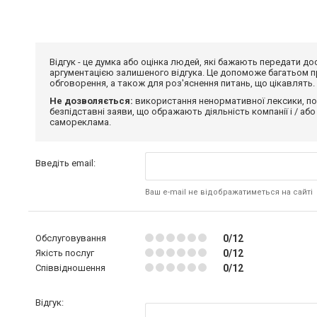
Відгук - це думка або оцінка людей, які бажають передати 
аргументацією залишеного відгука. Це допоможе багатьом пр
обговорення, а також для роз'яснення питань, що цікавлять.
Не дозволяється:
використання ненормативної лексики, по
безпідставні заяви, що ображають діяльність компанії і / або
самореклама.
Введіть email:
Ваш e-mail не відображатиметься на сайті
Обслуговування
0/12
Якість послуг
0/12
Співвідношення
0/12
Відгук: