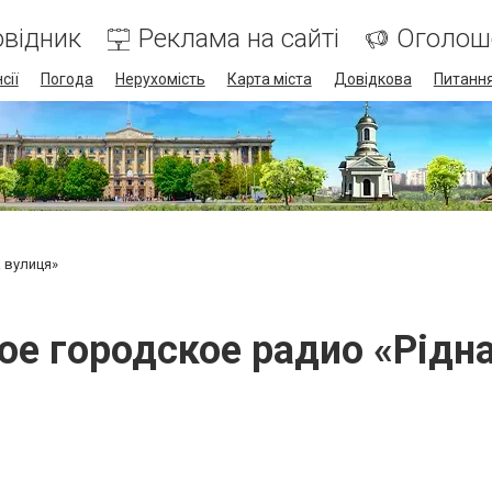
відник
Реклама на сайті
Оголош
сії
Погода
Нерухомість
Карта міста
Довідкова
Питання
 вулиця»
е городское радио «Рідн