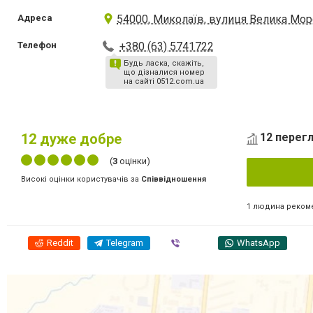
Адреса
54000, Миколаїв, вулиця Велика Морс
Телефон
+380 (63) 5741722
Будь ласка, скажіть,
що дізналися номер
на сайті 0512.com.ua
12
дуже добре
12 перегл
(
3
оцінки)
Високі оцінки користувачів за
Співвідношення
1 людина реком
Reddit
Telegram
Viber
WhatsApp