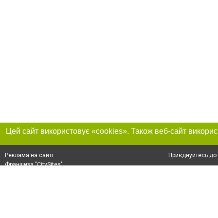
Приєднуйтесь до 
Реклама на сайті
Франшиза "CitySites"
+38 (095) 515-50-87
Про нас
Контакт
З питань реклами: +38 (095) 515-50-87. E-mail:
Допускається цит
reklama@0512.com.ua
тексті обов'язко