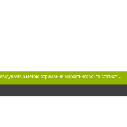
Цей сайт використовує «cookies». Також веб-сайт використовує інтернет-сервіс для збору технічних даних стосовно відвідувачів з метою отримання маркетингової та статистичної інформації. Умови обробки даних відвідувачів сайту див.
розміщення в
обов'язкове