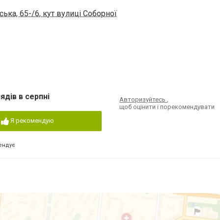
ька, 65-/6, кут вулиці Соборної
ядів в серпні
Авторизуйтесь
,
щоб оцінити і порекомендувати
Я рекомендую
ендує