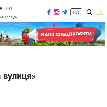
ення
Рус
-відповідь
а вулиця»