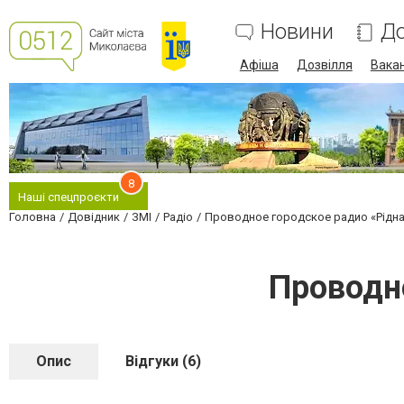
Новини
До
Афіша
Дозвілля
Вакан
8
Наші спецпроєкти
Головна
Довідник
ЗМІ
Радіо
Проводное городское радио «Рідна
Проводно
Опис
Відгуки (6)