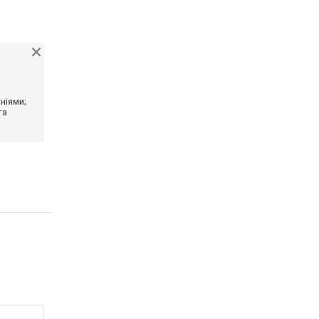
ніями;
та