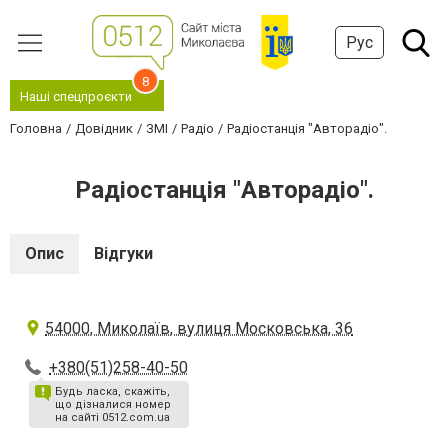
Рус
8
Наші спецпроєкти
Головна
Довідник
ЗМІ
Радіо
Радіостанція "Авторадіо".
Радіостанція "Авторадіо".
Опис
Відгуки
54000, Миколаїв, вулиця Московська, 36
+380(51)258-40-50
Будь ласка, скажіть,
що дізналися номер
на сайті 0512.com.ua