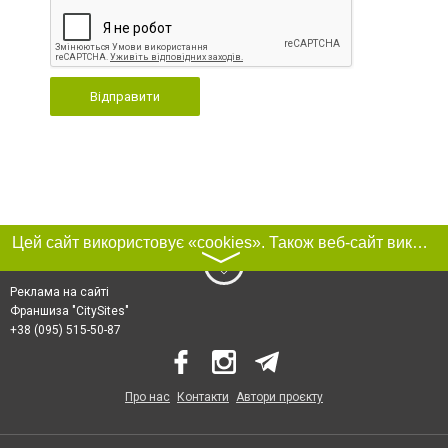
Відправити
Цей сайт використовує «cookies». Також веб-сайт використовує інтернет-сервіс для збору технічних даних стосовно відвідувачів з метою отримання маркетингової та статистичної інформації. Умови обробки даних відвідувачів сайту див.
〉
Реклама на сайті
Франшиза "CitySites"
+38 (095) 515-50-87
Про нас
Контакти
Автори проєкту