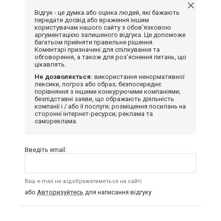
Відгук - це думка або оцінка людей, які бажають
передати досвід або враження іншим
користувачам нашого сайту з обов'язковою
аргументацією залишеного відгука. Це допоможе
багатьом прийняти правильне рішення.
Коментарі призначені для спілкування та
обговорення, а також для роз'яснення питань, що
цікавлять.
Не дозволяється:
використання ненормативної
лексики, погроз або образ; безпосереднє
порівняння з іншими конкуруючими компаніями;
безпідставні заяви, що ображають діяльність
компанії і / або її послуги; розміщення посилань на
сторонні інтернет-ресурси; реклама та
самореклама.
Введіть email:
Ваш e-mail не відображатиметься на сайті
або
Авторизуйтесь
для написання відгуку