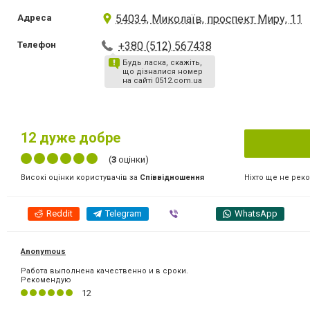
Адреса
54034, Миколаїв, проспект Миру, 11
Телефон
+380 (512) 567438
Будь ласка, скажіть,
що дізналися номер
на сайті 0512.com.ua
12
дуже добре
(
3
оцінки)
Ніхто ще не рек
Високі оцінки користувачів за
Співвідношення
Reddit
Telegram
Viber
WhatsApp
Anonymous
Работа выполнена качественно и в сроки.
Рекомендую
12