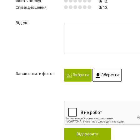
Якість послуг
0/12
Співвідношення
0/12
Відгук:
Завантажити фото:
Вибрати
Зберегти
Відправити