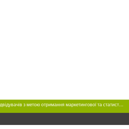
Цей сайт використовує «cookies». Також веб-сайт використовує інтернет-сервіс для збору технічних даних стосовно відвідувачів з метою отримання маркетингової та статистичної інформації. Умови обробки даних відвідувачів сайту див.