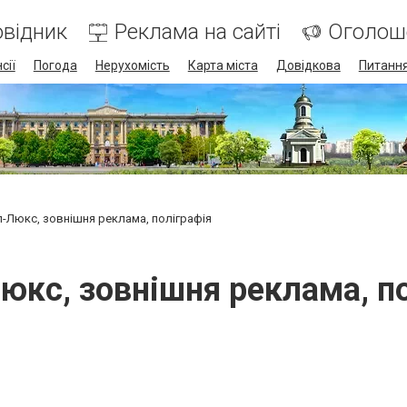
відник
Реклама на сайті
Оголош
сії
Погода
Нерухомість
Карта міста
Довідкова
Питання
-Люкс, зовнішня реклама, поліграфія
юкс, зовнішня реклама, по