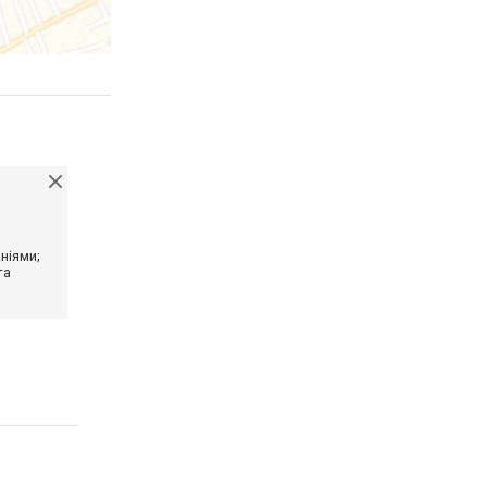
ніями;
та