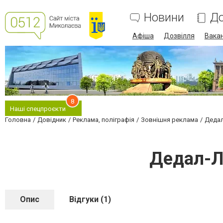
Новини
До
Афіша
Дозвілля
Вакан
8
Наші спецпроєкти
Головна
Довідник
Реклама, поліграфія
Зовнішня реклама
Дедал
Дедал-Л
Опис
Відгуки (1)