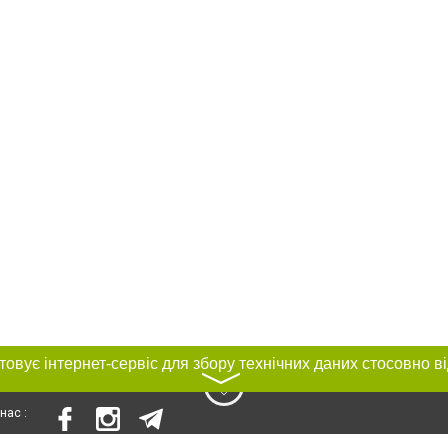
〉
нас :