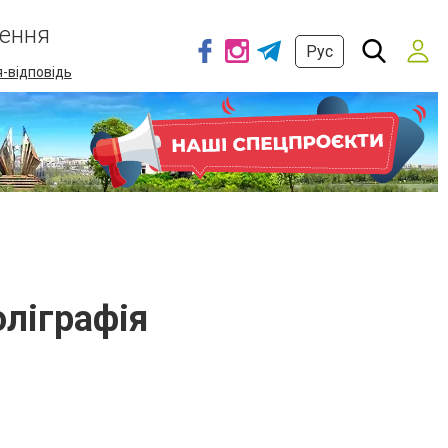
ення
Рус
-відповідь
ліграфія