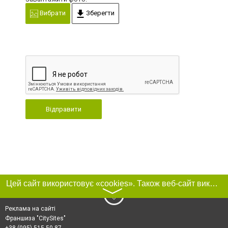
Вибрати
Зберегти
Відправити
Цей сайт використовує «cookies». Також веб-сайт використовує інтернет-сервіс для збору технічних даних стосовно відвідувачів з метою отримання маркетингової та статистичної інформації. Умови обробки даних відвідувачів сайту див.
〉
Реклама на сайті
Франшиза "CitySites"
+38 (095) 515-50-87