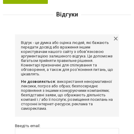
Відгуки
Відгук - це думка або оцінка людей, які бажають
передати досвід або враження іншим
користувачам нашого сайту з обов'язковою
аргументацією залишеного відгука. Це допоможе
багатьом прийняти правильне рішення.
Коментарі призначені для спілкування та
обговорення, а також для роз'яснення питань, що
цікавлять.
Не дозволяється:
використання ненормативної
лексики, погроз або образ; безпосереднє
порівняння з іншими конкуруючими компаніями;
безпідставні заяви, що ображають діяльність
компанії і / або її послуги; розміщення посилань на
сторонні інтернет-ресурси; реклама та
самореклама.
Введіть email: