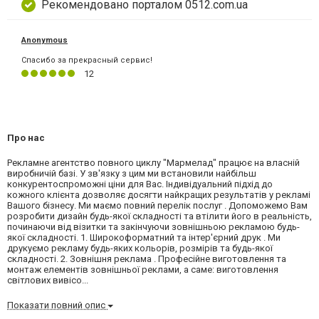
Рекомендовано порталом 0512.com.ua
Anonymous
Спасибо за прекрасный сервис!
12
Про нас
Рекламне агентство повного циклу "Мармелад" працює на власній
виробничій базі. У зв'язку з цим ми встановили найбільш
конкурентоспроможні ціни для Вас. Індивідуальний підхід до
кожного клієнта дозволяє досягти найкращих результатів у рекламі
Вашого бізнесу. Ми маємо повний перелік послуг . Допоможемо Вам
розробити дизайн будь-якої складності та втілити його в реальність,
починаючи від візитки та закінчуючи зовнішньою рекламою будь-
якої складності. 1. Широкоформатний та інтер'єрний друк . Ми
друкуємо рекламу будь-яких кольорів, розмірів та будь-якої
складності. 2. Зовнішня реклама . Професійне виготовлення та
монтаж елементів зовнішньої реклами, а саме: виготовлення
світлових вивісо...
Показати повний опис