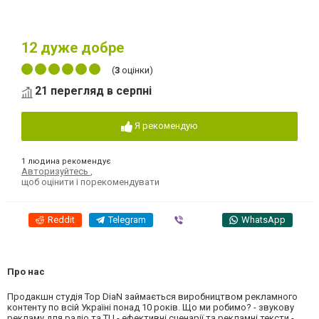
12
дуже добре
(
3
оцінки)
21 перегляд в серпні
Я рекомендую
1 людина рекомендує
Авторизуйтесь
,
щоб оцінити і порекомендувати
Reddit
Telegram
Viber
WhatsApp
Про нас
Продакшн студія Top DiaN займається виробництвом рекламного
контенту по всій Україні понад 10 років. Що ми робимо? - звукову
рекламу для радіо та ТЦ - ефективні сценарії та рекламні тексти -