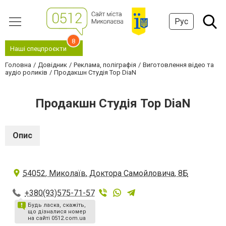
Рус
8
Наші спецпроєкти
Головна
Довідник
Реклама, поліграфія
Виготовлення відео та
аудіо роликів
Продакшн Студія Top DiaN
Продакшн Студія Top DiaN
Опис
54052, Миколаїв, Доктора Самойловича, 8Б
+380(93)575-71-57
Будь ласка, скажіть,
що дізналися номер
на сайті 0512.com.ua