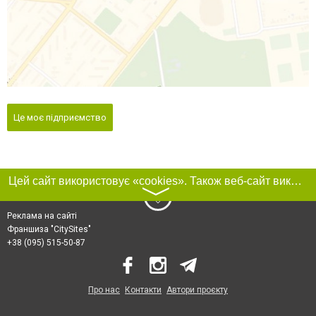
Це моє підприємство
Цей сайт використовує «cookies». Також веб-сайт використовує інтернет-сервіс для збору технічних даних стосовно відвідувачів з метою отримання маркетингової та статистичної інформації. Умови обробки даних відвідувачів сайту див.
〉
Реклама на сайті
Франшиза "CitySites"
+38 (095) 515-50-87
Про нас
Контакти
Автори проєкту