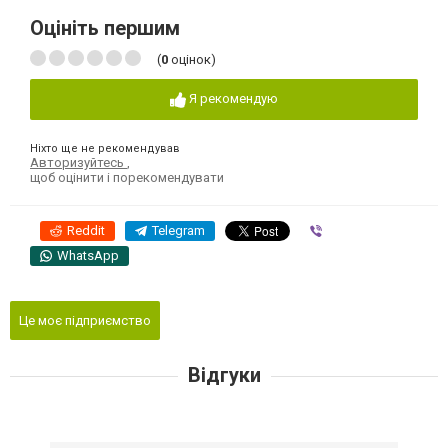
Оцініть першим
(
0
оцінок)
Я рекомендую
Ніхто ще не рекомендував
Авторизуйтесь
,
щоб оцінити і порекомендувати
Reddit
Telegram
Viber
WhatsApp
Це моє підприємство
Відгуки