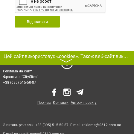
Відправити
Цей сайт використовує «cookies». Також веб-сайт використовує інтернет-сервіс для збору технічних даних стосовно відвідувачів з метою отримання маркетингової та статистичної інформації. Умови обробки даних відвідувачів сайту див.
〉
Реклама на сайті
Франшиза "CitySites"
+38 (095) 515-50-87
Про нас
Контакти
Автори проєкту
З питань реклами: +38 (095) 515-50-87. E-mail:
reklama@0512.com.ua