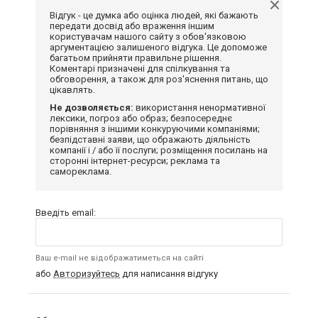
Відгук - це думка або оцінка людей, які бажають
передати досвід або враження іншим
користувачам нашого сайту з обов'язковою
аргументацією залишеного відгука. Це допоможе
багатьом прийняти правильне рішення.
Коментарі призначені для спілкування та
обговорення, а також для роз'яснення питань, що
цікавлять.
Не дозволяється:
використання ненормативної
лексики, погроз або образ; безпосереднє
порівняння з іншими конкуруючими компаніями;
безпідставні заяви, що ображають діяльність
компанії і / або її послуги; розміщення посилань на
сторонні інтернет-ресурси; реклама та
самореклама.
Введіть email:
Ваш e-mail не відображатиметься на сайті
або
Авторизуйтесь
для написання відгуку