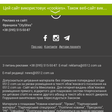
Цей сайт використовує «cookies». Також веб-сайт використовує інтернет-сервіс для збору технічних даних стосовно відвідувачів з метою отримання маркетингової та статистичної інформації. Умови обробки даних відвідувачів сайту див.
〉
Реклама на сайті
Франшиза "CitySites"
+38 (095) 515-50-87
Про нас
Контакти
Автори проєкту
З питань реклами: +38 (095) 515-50-87. E-mail:
reklama@0512.com.ua
E-mail редакції:
news@0512.com.ua
Допускається цитування матеріалів без отримання попередньої згоди
0512.com.ua за умови розміщення в тексті обов'язкового посилання на
0512.com.ua - Сайт міста Миколаєва. Для інтернет-видань обов'язкове
розміщення прямого, відкритого для пошукових систем гіперпосилання
на цитовані статті не нижче другого абзацу в тексті або в якості джерела.
Порушення виняткових прав переслідується Законом.
Матеріали з плашками "Новини компаній", "Промо", "Партнерський
матеріал", "Партнерський спецпроєкт", "Політичні новини", "Пресреліз",
"PR", "Офіційно", "Політична реклама" публікуються на правах реклами.