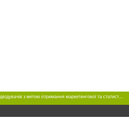
Цей сайт використовує «cookies». Також веб-сайт використовує інтернет-сервіс для збору технічних даних стосовно відвідувачів з метою отримання маркетингової та статистичної інформації. Умови обробки даних відвідувачів сайту див.