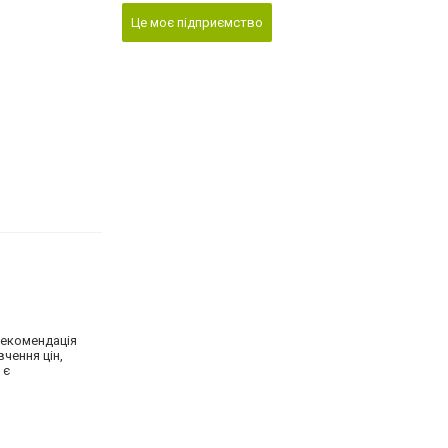
Це моє підприємство
Рекомендація
чення цін,
 є