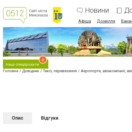
Новини
До
Афіша
Дозвілля
Вакан
8
Наші спецпроєкти
Головна
Довідник
Таксі, перевезення
Аеропорти, авіакомпанії, а
Опис
Відгуки