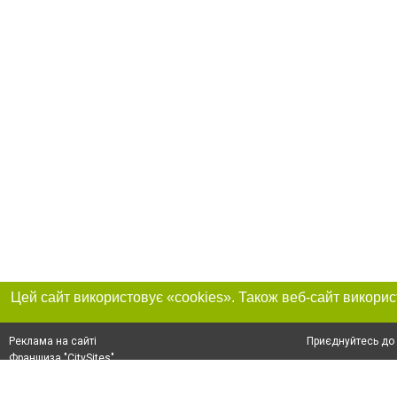
Приєднуйтесь до 
Реклама на сайті
Франшиза "CitySites"
+38 (095) 515-50-87
Про нас
Контакт