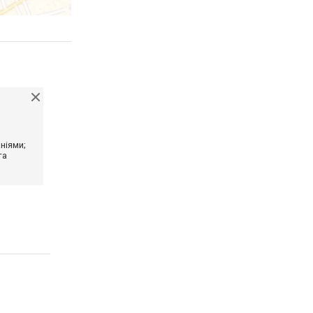
ніями;
та