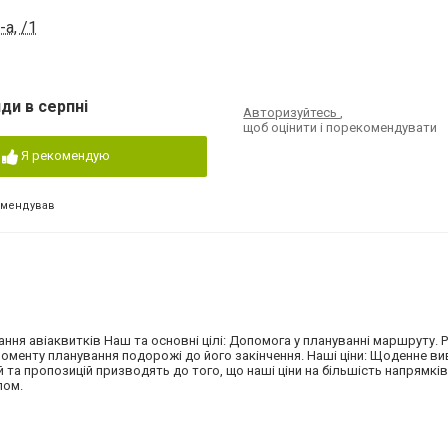
а, /1
ди в серпні
Авторизуйтесь
,
щоб оцінити і порекомендувати
Я рекомендую
омендував
ня авіаквитків Наш та основні цілі: Допомога у плануванні маршруту. 
моменту планування подорожі до його закінчення. Наші ціни: Щоденне вив
й та пропозицій призводять до того, що наші ціни на більшість напрямків
лом.