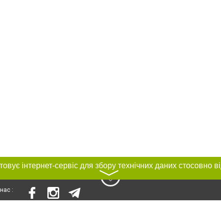
〉
нас :
и
Автори проєкту