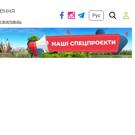
ення
Рус
-відповідь