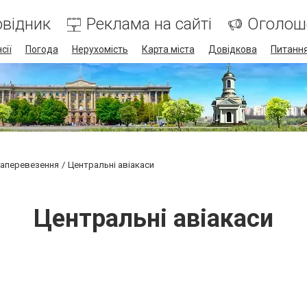
відник
Реклама на сайті
Оголош
сії
Погода
Нерухомість
Карта міста
Довідкова
Питання
віаперевезення
Центральні авіакаси
Центральні авіакаси