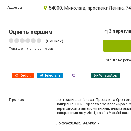
Адреса
54000, Миколаїв, проспект Леніна, 74-
Оцініть першим
3 перегля
(
0
оцінок)
Поки ще ніхто не оцінював
Ніхто ще не рек
Reddit
Telegram
Viber
WhatsApp
Про нас
Центральна авіакаса. Продаж та бронюван
найкращої ціни. Турбота про пасажира з 
переговори з авіакомпаніями, аналіз акці
найкращими як у місті, так і в Україні зага
Показати повний опис