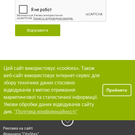
Відправити
Цей сайт використовує «cookies». Також
веб-сайт використовує інтернет-сервіс для
збору технічних даних стосовно
відвідувачів з метою отримання
Прийняти
маркетингової та статистичної інформації.
Умови обробки даних відвідувачів сайту
див.
"Політика конфіденційності"
Реклама на сайті
Франшиза "CitySites"