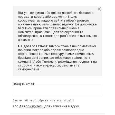
Відгук - це думка або оцінка людей, які бажають
передати досвід або враження іншим
користувачам нашого сайту з обов'язковою
аргументацією залишеного відгука. Це допоможе
багатьом прийняти правильне рішення.
Коментарі призначені для спілкування та
обговорення, а також для роз'яснення питань, що
цікавлять.
Не дозволяється:
використання ненормативної
лексики, погроз або образ; безпосереднє
порівняння з іншими конкуруючими компаніями;
безпідставні заяви, що ображають діяльність
компанії і / або її послуги; розміщення посилань на
сторонні інтернет-ресурси; реклама та
самореклама.
Введіть email:
Ваш e-mail не відображатиметься на сайті
або
Авторизуйтесь
для написання відгуку