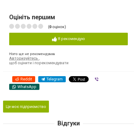
Оцініть першим
(
0
оцінок)
Я рекомендую
Ніхто ще не рекомендував
Авторизуйтесь
,
щоб оцінити і порекомендувати
Reddit
Telegram
Viber
WhatsApp
Це моє підприємство
Відгуки