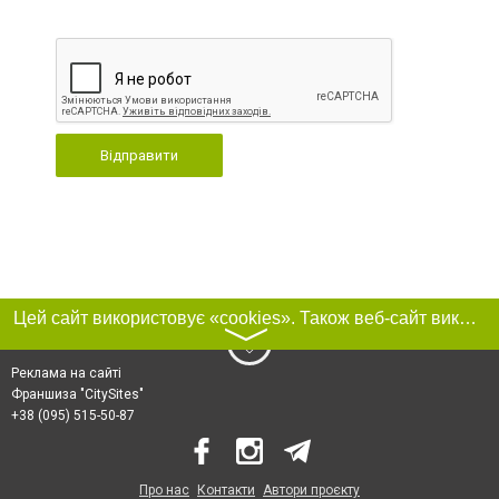
Відправити
Цей сайт використовує «cookies». Також веб-сайт використовує інтернет-сервіс для збору технічних даних стосовно відвідувачів з метою отримання маркетингової та статистичної інформації. Умови обробки даних відвідувачів сайту див.
〉
Реклама на сайті
Франшиза "CitySites"
+38 (095) 515-50-87
Про нас
Контакти
Автори проєкту