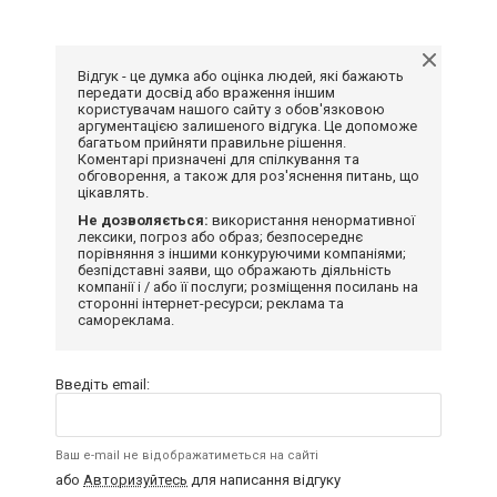
Відгук - це думка або оцінка людей, які бажають
передати досвід або враження іншим
користувачам нашого сайту з обов'язковою
аргументацією залишеного відгука. Це допоможе
багатьом прийняти правильне рішення.
Коментарі призначені для спілкування та
обговорення, а також для роз'яснення питань, що
цікавлять.
Не дозволяється:
використання ненормативної
лексики, погроз або образ; безпосереднє
порівняння з іншими конкуруючими компаніями;
безпідставні заяви, що ображають діяльність
компанії і / або її послуги; розміщення посилань на
сторонні інтернет-ресурси; реклама та
самореклама.
Введіть email:
Ваш e-mail не відображатиметься на сайті
або
Авторизуйтесь
для написання відгуку