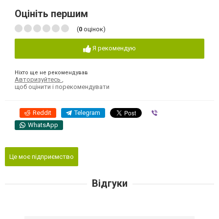
Оцініть першим
(
0
оцінок)
Я рекомендую
Ніхто ще не рекомендував
Авторизуйтесь
,
щоб оцінити і порекомендувати
Reddit
Telegram
Viber
WhatsApp
Це моє підприємство
Відгуки