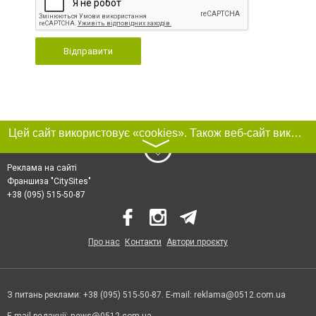
Відправити
Цей сайт використовує «cookies». Також веб-сайт використовує інтернет-сервіс для збору технічних даних стосовно відвідувачів з метою отримання маркетингової та статистичної інформації. Умови обробки даних відвідувачів сайту див.
〉
Реклама на сайті
Франшиза "CitySites"
+38 (095) 515-50-87
Про нас
Контакти
Автори проєкту
З питань реклами: +38 (095) 515-50-87. E-mail:
reklama@0512.com.ua