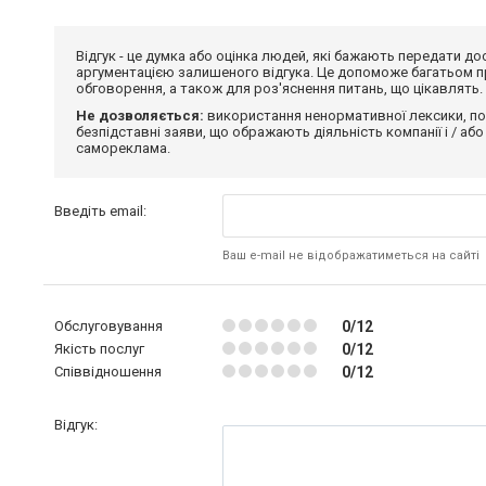
Відгук - це думка або оцінка людей, які бажають передати 
аргументацією залишеного відгука. Це допоможе багатьом пр
обговорення, а також для роз'яснення питань, що цікавлять.
Не дозволяється:
використання ненормативної лексики, по
безпідставні заяви, що ображають діяльність компанії і / або
самореклама.
Введіть email:
Ваш e-mail не відображатиметься на сайті
Обслуговування
0/12
Якість послуг
0/12
Співвідношення
0/12
Відгук: