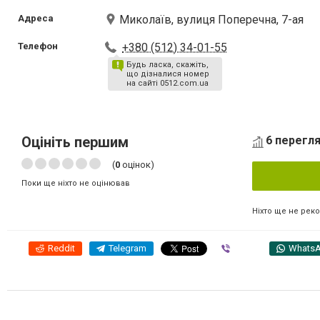
Адреса
Миколаїв, вулиця Поперечна, 7-ая
Телефон
+380 (512) 34-01-55
Будь ласка, скажіть,
що дізналися номер
на сайті 0512.com.ua
Оцініть першим
6 перегля
(
0
оцінок)
Поки ще ніхто не оцінював
Ніхто ще не рек
Reddit
Telegram
Viber
Whats