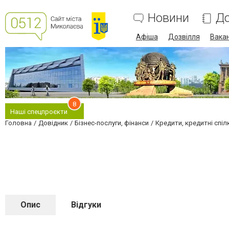
Новини
До
Афіша
Дозвілля
Вакан
8
Наші спецпроєкти
Головна
Довідник
Бізнес-послуги, фінанси
Кредити, кредитні спіл
Опис
Відгуки