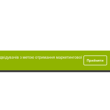
ідвідувачів з метою отримання маркетингової
Прийняти
розміщення в
обов'язкове
нижче другого