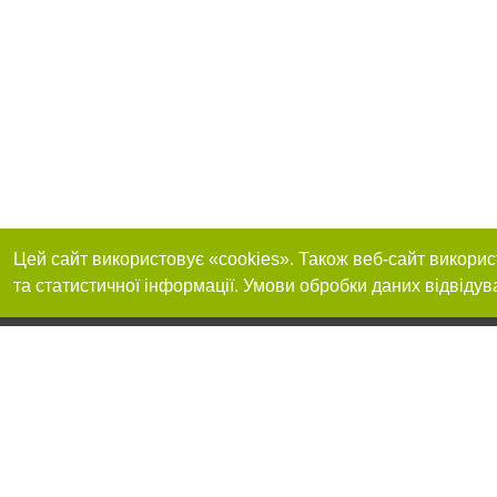
Цей сайт використовує «cookies». Також веб-сайт викорис
та статистичної інформації. Умови обробки даних відвідув
Приєднуйтесь до 
Реклама на сайті
Франшиза "CitySites"
+38 (095) 515-50-87
Про нас
Контакт
З питань реклами: +38 (095) 515-50-87. E-mail:
Допускається цит
reklama@0512.com.ua
тексті обов'язко
розміщення прямо