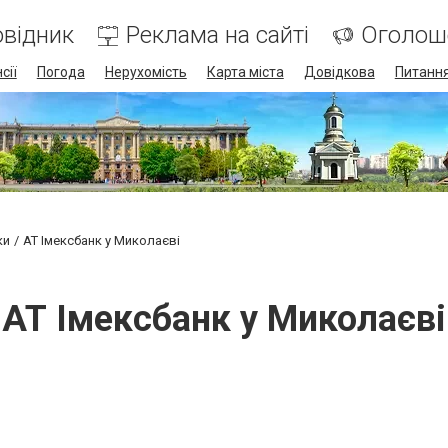
відник
Реклама на сайті
Оголош
сії
Погода
Нерухомість
Карта міста
Довідкова
Питання
ки
АТ Імексбанк у Миколаєві
АТ Імексбанк у Миколаєві