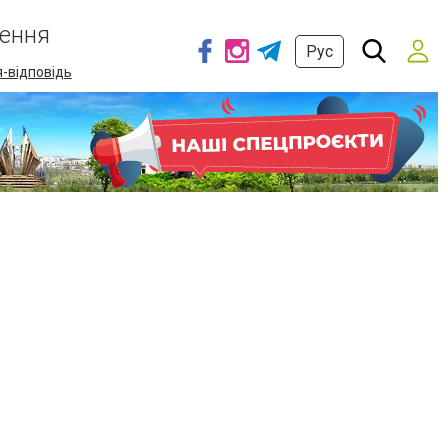
ення
Рус
-відповідь