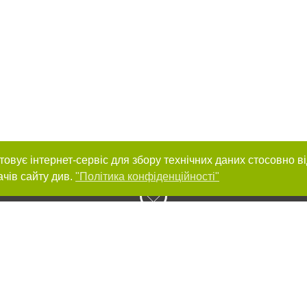
товує інтернет-сервіс для збору технічних даних стосовно в
ачів сайту див.
"Політика конфіденційності"
нас :
и
Автори проєкту
ування матеріалів без отримання попередньої згоди 0512.com.ua за умови 
вого посилання на 0512.com.ua - Сайт міста Миколаєва. Для інтернет-видань 
го, відкритого для пошукових систем гіперпосилання на цитовані статті не 