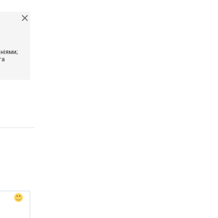
ніями;
та