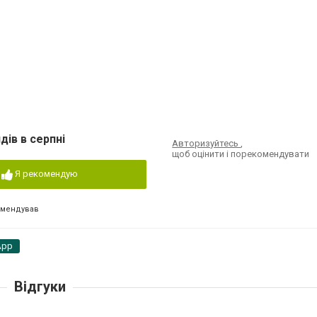
дів в серпні
Авторизуйтесь
,
щоб оцінити і порекомендувати
Я рекомендую
омендував
App
Відгуки