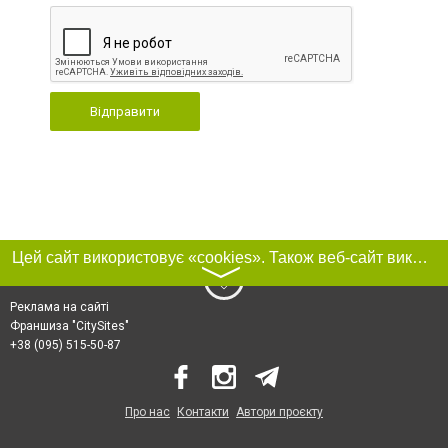
Відправити
Цей сайт використовує «cookies». Також веб-сайт використовує інтернет-сервіс для збору технічних даних стосовно відвідувачів з метою отримання маркетингової та статистичної інформації. Умови обробки даних відвідувачів сайту див.
〉
Реклама на сайті
Франшиза "CitySites"
+38 (095) 515-50-87
Про нас
Контакти
Автори проєкту