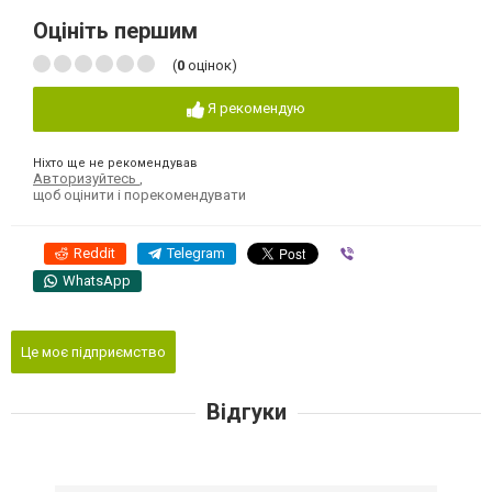
Оцініть першим
(
0
оцінок)
Я рекомендую
Ніхто ще не рекомендував
Авторизуйтесь
,
щоб оцінити і порекомендувати
Reddit
Telegram
Viber
WhatsApp
Це моє підприємство
Відгуки