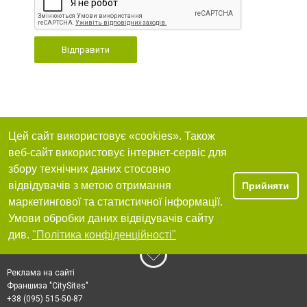
Відправити
Цей сайт використовує «cookies». Також
веб-сайт використовує інтернет-сервіс для
збору технічних даних стосовно
відвідувачів з метою отримання
Прийняти
маркетингової та статистичної інформації.
Умови обробки даних відвідувачів сайту
див.
"Політика конфіденційності"
Реклама на сайті
Франшиза "CitySites"
+38 (095) 515-50-87