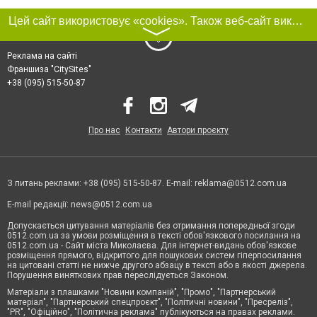
Цей сайт використовує «cookies». Також веб-сайт використовує інтернет-сервіс для збору технічних даних стосовно відвідувачів з метою отримання маркетингової та статистичної інформації. Умови обробки даних відвідувачів сайту див.
〉
Реклама на сайті
Франшиза "CitySites"
+38 (095) 515-50-87
Про нас
Контакти
Автори проєкту
З питань реклами: +38 (095) 515-50-87. E-mail:
reklama@0512.com.ua
E-mail редакції:
news@0512.com.ua
Допускається цитування матеріалів без отримання попередньої згоди
0512.com.ua за умови розміщення в тексті обов'язкового посилання на
0512.com.ua - Сайт міста Миколаєва. Для інтернет-видань обов'язкове
розміщення прямого, відкритого для пошукових систем гіперпосилання
на цитовані статті не нижче другого абзацу в тексті або в якості джерела.
Порушення виняткових прав переслідується Законом.
Матеріали з плашками "Новини компаній", "Промо", "Партнерський
матеріал", "Партнерський спецпроєкт", "Політичні новини", "Пресреліз",
"PR", "Офіційно", "Політична реклама" публікуються на правах реклами.