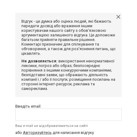
Відгук - це думка або оцінка людей, які бажають
передати досвід або враження іншим
користувачам нашого сайту з обов'язковою
аргументацією залишеного відгука. Це допоможе
багатьом прийняти правильне рішення.
Коментарі призначені для спілкування та
обговорення, а також для роз'яснення питань, що
цікавлять.
Не дозволяється:
використання ненормативної
лексики, погроз або образ; безпосереднє
порівняння з іншими конкуруючими компаніями;
безпідставні заяви, що ображають діяльність
компанії і / або її послуги; розміщення посилань на
сторонні інтернет-ресурси; реклама та
самореклама.
Введіть email:
Ваш e-mail не відображатиметься на сайті
або
Авторизуйтесь
для написання відгуку