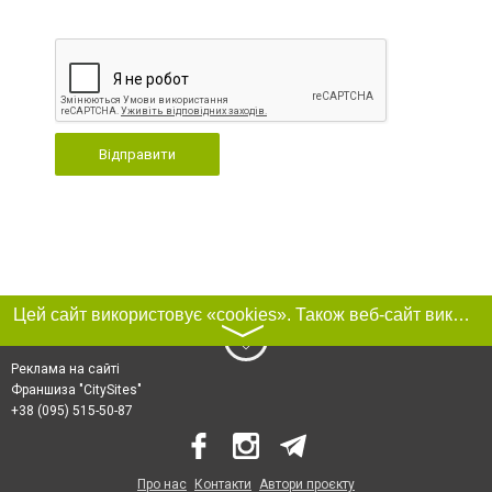
Відправити
Цей сайт використовує «cookies». Також веб-сайт використовує інтернет-сервіс для збору технічних даних стосовно відвідувачів з метою отримання маркетингової та статистичної інформації. Умови обробки даних відвідувачів сайту див.
〉
Реклама на сайті
Франшиза "CitySites"
+38 (095) 515-50-87
Про нас
Контакти
Автори проєкту