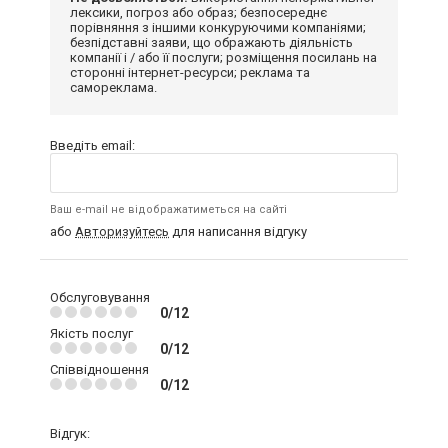
лексики, погроз або образ; безпосереднє
порівняння з іншими конкуруючими компаніями;
безпідставні заяви, що ображають діяльність
компанії і / або її послуги; розміщення посилань на
сторонні інтернет-ресурси; реклама та
самореклама.
Введіть email:
Ваш e-mail не відображатиметься на сайті
або
Авторизуйтесь
для написання відгуку
Обслуговування
0/12
Якість послуг
0/12
Співвідношення
0/12
Відгук: