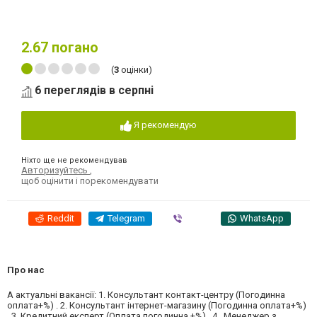
2.67
погано
(
3
оцінки)
6 переглядів в серпні
Я рекомендую
Ніхто ще не рекомендував
Авторизуйтесь
,
щоб оцінити і порекомендувати
Reddit
Telegram
Viber
WhatsApp
Про нас
А актуальні вакансії: 1. Консультант контакт-центру (Погодинна
оплата+%) . 2. Консультант інтернет-магазину (Погодинна оплата+%)
. 3. Кредитний експерт (Оплата погодинна +%) . 4 . Менеджер з