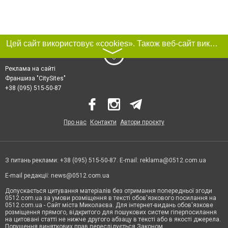
Цей сайт використовує «cookies». Також веб-сайт використовує інтернет-сервіс для збору технічних даних стосовно відвідувачів з метою отримання маркетингової та статистичної інформації. Умови обробки даних відвідувачів сайту див.
〉
Реклама на сайті
Франшиза "CitySites"
+38 (095) 515-50-87
Про нас
Контакти
Автори проєкту
З питань реклами: +38 (095) 515-50-87. E-mail:
reklama@0512.com.ua
E-mail редакції:
news@0512.com.ua
Допускається цитування матеріалів без отримання попередньої згоди
0512.com.ua за умови розміщення в тексті обов'язкового посилання на
0512.com.ua - Сайт міста Миколаєва. Для інтернет-видань обов'язкове
розміщення прямого, відкритого для пошукових систем гіперпосилання
на цитовані статті не нижче другого абзацу в тексті або в якості джерела.
Порушення виняткових прав переслідується Законом.