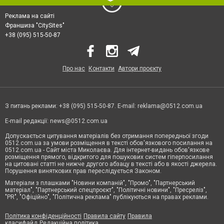
Реклама на сайті
Франшиза "CitySites"
+38 (095) 515-50-87
Про нас
Контакти
Автори проєкту
З питань реклами: +38 (095) 515-50-87. E-mail:
reklama@0512.com.ua
E-mail редакції:
news@0512.com.ua
Допускається цитування матеріалів без отримання попередньої згоди
0512.com.ua за умови розміщення в тексті обов'язкового посилання на
0512.com.ua - Сайт міста Миколаєва. Для інтернет-видань обов'язкове
розміщення прямого, відкритого для пошукових систем гіперпосилання
на цитовані статті не нижче другого абзацу в тексті або в якості джерела.
Порушення виняткових прав переслідується Законом.
Матеріали з плашками "Новини компаній", "Промо", "Партнерський
матеріал", "Партнерський спецпроєкт", "Політичні новини", "Пресреліз",
"PR", "Офіційно", "Політична реклама" публікуються на правах реклами.
Політика конфіденційності
Правила сайту
Правила
класифайд
Редакційна політика