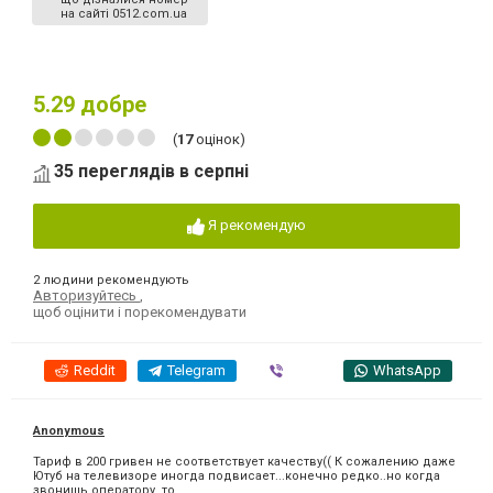
на сайті 0512.com.ua
5.29
добре
(
17
оцінок)
35 переглядів в серпні
Я рекомендую
2 людини рекомендують
Авторизуйтесь
,
щоб оцінити і порекомендувати
Reddit
Telegram
Viber
WhatsApp
Anonymous
Тариф в 200 гривен не соответствует качеству(( К сожалению даже
Ютуб на телевизоре иногда подвисает...конечно редко..но когда
звонишь оператору ,то...