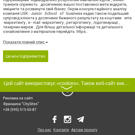
тренінги сприяють досягненню вашої поставленої мети відкрити,
зміцнити та розвинути свій бізнес. Окрім консультаційного аналізу
компанія USK - Junior School of business надає також подальший
супровід клієнта у досягненні бажаного результату за коштами sms
-маркетингу , e - mail -маркетингу , ретаргетингу , лідогенерації ,
тизерних мереж . Для більш детальної інформації та детального
ознайомлення з матеріалом перейдіть: https...
Показати повний опис
Це моє підприємство
Цей сайт використовує «cookies». Також веб-сайт використовує інтернет-сервіс для збору технічних даних стосовно відвідувачів з метою отримання маркетингової та статистичної інформації. Умови обробки даних відвідувачів сайту див.
〉
Реклама на сайті
Франшиза "CitySites"
+38 (095) 515-50-87
Про нас
Контакти
Автори проєкту