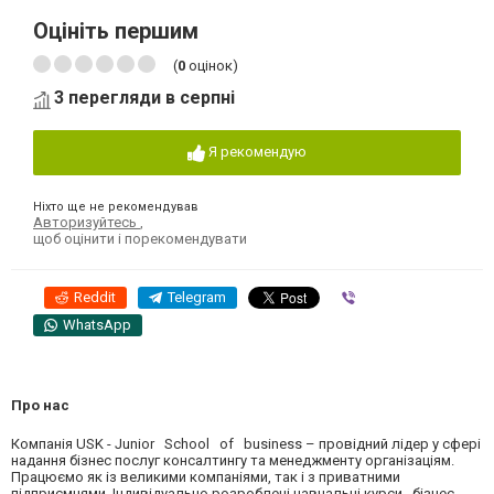
Оцініть першим
(
0
оцінок)
3 перегляди в серпні
Я рекомендую
Ніхто ще не рекомендував
Авторизуйтесь
,
щоб оцінити і порекомендувати
Reddit
Telegram
Viber
WhatsApp
Про нас
Компанія USK - Junior School of business – провідний лідер у сфері
надання бізнес послуг консалтингу та менеджменту організаціям.
Працюємо як із великими компаніями, так і з приватними
підприємцями. Індивідуально розроблені навчальні курси , бізнес