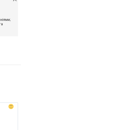
ніями;
та