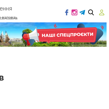
ення
-відповідь
в