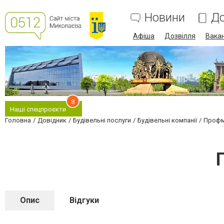
Новини
До
Афіша
Дозвілля
Вакан
8
Наші спецпроєкти
Головна
Довідник
Будівельні послуги
Будівельні компанії
Профм
Опис
Відгуки