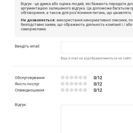
Відгук - це думка або оцінка людей, які бажають передати 
аргументацією залишеного відгука. Це допоможе багатьом пр
обговорення, а також для роз'яснення питань, що цікавлять.
Не дозволяється:
використання ненормативної лексики, по
безпідставні заяви, що ображають діяльність компанії і / або
самореклама.
Введіть email:
Ваш e-mail не відображатиметься на сайті
Обслуговування
0/12
Якість послуг
0/12
Співвідношення
0/12
Відгук: