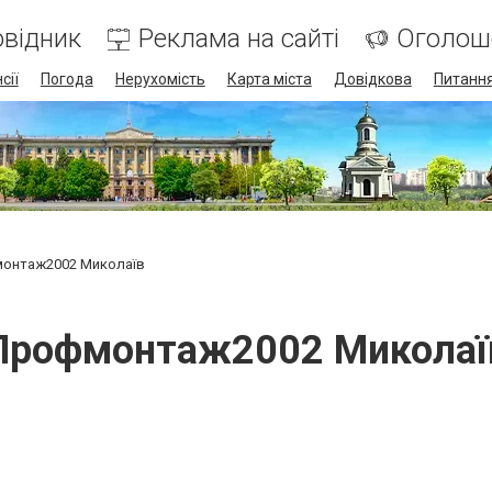
відник
Реклама на сайті
Оголош
сії
Погода
Нерухомість
Карта міста
Довідкова
Питання
онтаж2002 Миколаїв
Профмонтаж2002 Миколаї