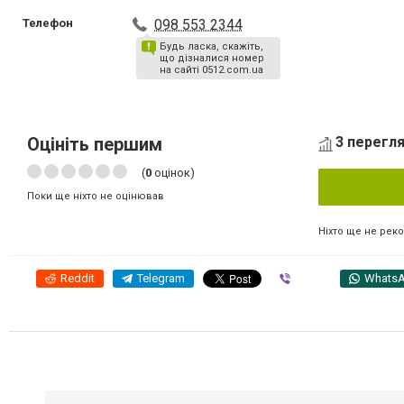
Телефон
098 553 2344
Будь ласка, скажіть,
що дізналися номер
на сайті 0512.com.ua
Оцініть першим
3 перегля
(
0
оцінок)
Поки ще ніхто не оцінював
Ніхто ще не рек
Reddit
Telegram
Viber
Whats