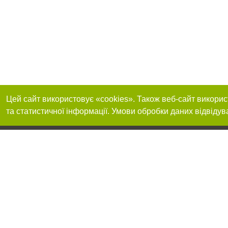
Цей сайт використовує «cookies». Також веб-сайт викорис
та статистичної інформації. Умови обробки даних відвідув
Приєднуйтесь до 
Реклама на сайті
Франшиза "CitySites"
+38 (095) 515-50-87
Про нас
Контакт
З питань реклами: +38 (095) 515-50-87. E-mail:
Допускається цит
reklama@0512.com.ua
тексті обов'язко
розміщення прямо
абзацу в тексті 
E-mail редакції:
news@0512.com.ua
Матеріали з плаш