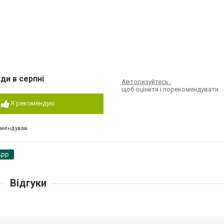
ди в серпні
Авторизуйтесь
,
щоб оцінити і порекомендувати
Я рекомендую
омендував
App
Відгуки