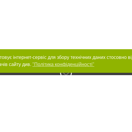
товує інтернет-сервіс для збору технічних даних стосовно в
ачів сайту див.
"Політика конфіденційності"
нас :
и
Автори проєкту
ування матеріалів без отримання попередньої згоди 0512.com.ua за умови 
вого посилання на 0512.com.ua - Сайт міста Миколаєва. Для інтернет-видань 
го, відкритого для пошукових систем гіперпосилання на цитовані статті не 
або в якості джерела. Порушення виняткових прав переслідується Законом.
ками "Новини компаній", "Промо", "Партнерський матеріал", "Партнерський спе