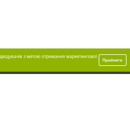
ідвідувачів з метою отримання маркетингової
Прийняти
розміщення в
обов'язкове
нижче другого
цпроєкт",