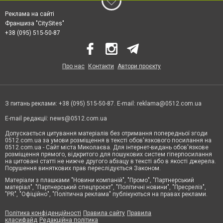
Реклама на сайті
Франшиза "CitySites"
+38 (095) 515-50-87
Про нас
Контакти
Автори проєкту
З питань реклами: +38 (095) 515-50-87. E-mail:
reklama@0512.com.ua
E-mail редакції:
news@0512.com.ua
Допускається цитування матеріалів без отримання попередньої згоди
0512.com.ua за умови розміщення в тексті обов'язкового посилання на
0512.com.ua - Сайт міста Миколаєва. Для інтернет-видань обов'язкове
розміщення прямого, відкритого для пошукових систем гіперпосилання
на цитовані статті не нижче другого абзацу в тексті або в якості джерела.
Порушення виняткових прав переслідується Законом.
Матеріали з плашками "Новини компаній", "Промо", "Партнерський
матеріал", "Партнерський спецпроєкт", "Політичні новини", "Пресреліз",
"PR", "Офіційно", "Політична реклама" публікуються на правах реклами.
Політика конфіденційності
Правила сайту
Правила
класифайд
Редакційна політика