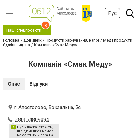
Рус
8
Наші спецпроєкти
Головна
Довідник
Продукти харчування, напої
Мед і продукти
бджільництва
Компанія «Смак Меду»
Компанія «Смак Меду»
Опис
Відгуки
г. Апостолово, Вокзальна, 5с
380664809094
Будь ласка, скажіть,
що дізналися номер
на сайті 0512.com.ua