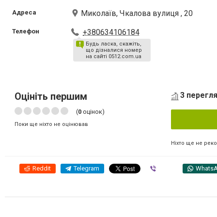
Адреса
Миколаїв, Чкалова вулиця , 20
Телефон
+380634106184
Будь ласка, скажіть,
що дізналися номер
на сайті 0512.com.ua
Оцініть першим
3 перегля
(
0
оцінок)
Поки ще ніхто не оцінював
Ніхто ще не рек
Reddit
Telegram
Viber
Whats