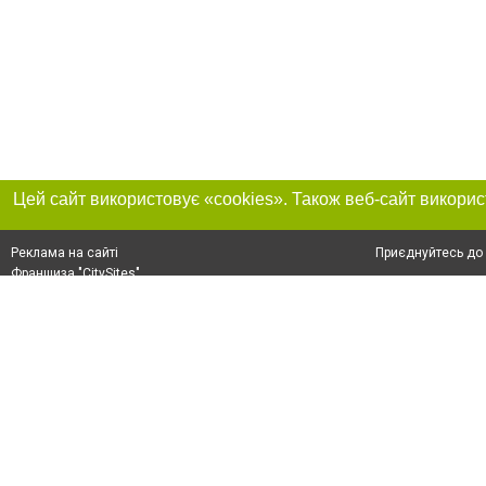
Приєднуйтесь до 
Реклама на сайті
Франшиза "CitySites"
+38 (095) 515-50-87
Про нас
Контакт
З питань реклами: +38 (095) 515-50-87. E-mail:
Допускається цит
reklama@0512.com.ua
тексті обов'язко
розміщення прямо
абзацу в тексті 
E-mail редакції:
news@0512.com.ua
Матеріали з плаш
"Політичні новини