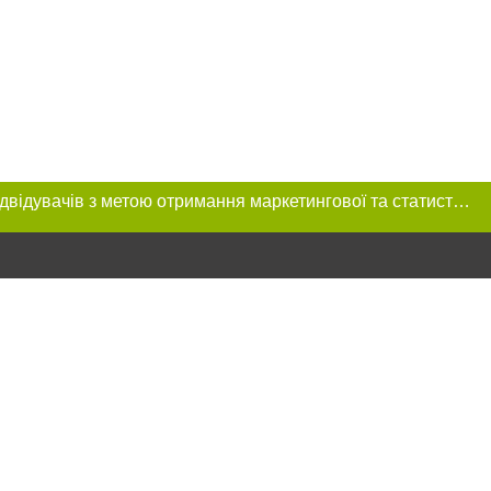
Цей сайт використовує «cookies». Також веб-сайт використовує інтернет-сервіс для збору технічних даних стосовно відвідувачів з метою отримання маркетингової та статистичної інформації. Умови обробки даних відвідувачів сайту див.
розміщення в
обов'язкове
нижче другого
цпроєкт",
реклами.