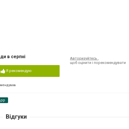
ди в серпні
Авторизуйтесь
,
щоб оцінити і порекомендувати
Я рекомендую
омендував
App
Відгуки