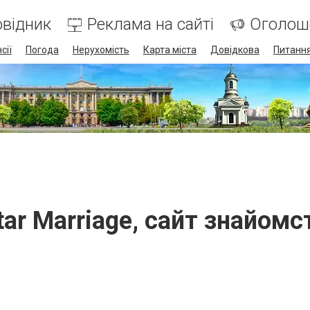
відник
Реклама на сайті
Оголош
сії
Погода
Нерухомість
Карта міста
Довідкова
Питання
tar Marriage, сайт знайомс