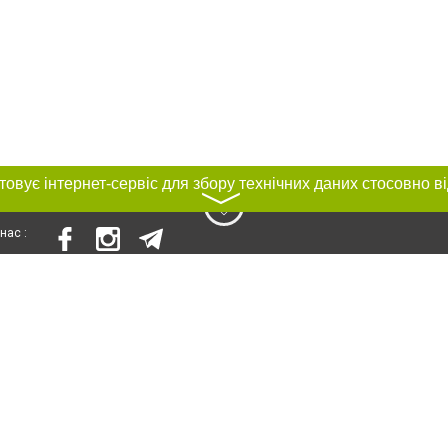
〉
нас :
и
Автори проєкту
ування матеріалів без отримання попередньої згоди 0512.com.ua за умови 
вого посилання на 0512.com.ua - Сайт міста Миколаєва. Для інтернет-видань 
го, відкритого для пошукових систем гіперпосилання на цитовані статті не 
або в якості джерела. Порушення виняткових прав переслідується Законом.
ками "Новини компаній", "Промо", "Партнерський матеріал", "Партнерський спе
", "Пресреліз", "PR", "Офіційно", "Політична реклама" публікуються на правах 