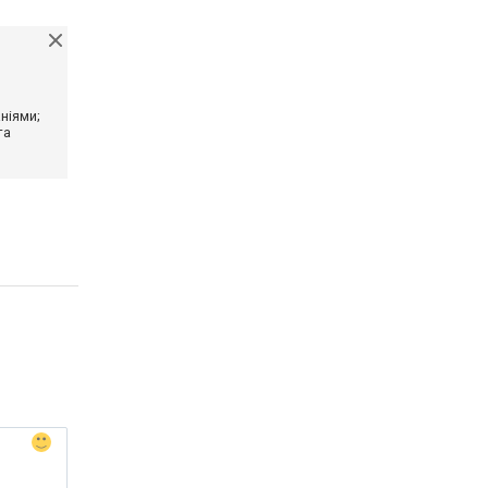
ніями;
та