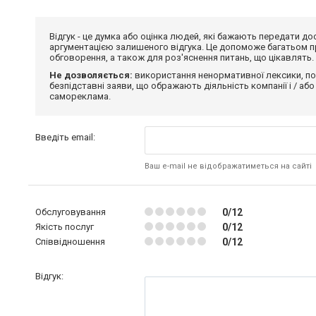
Відгук - це думка або оцінка людей, які бажають передати 
аргументацією залишеного відгука. Це допоможе багатьом пр
обговорення, а також для роз'яснення питань, що цікавлять.
Не дозволяється:
використання ненормативної лексики, по
безпідставні заяви, що ображають діяльність компанії і / або
самореклама.
Введіть email:
Ваш e-mail не відображатиметься на сайті
Обслуговування
0/12
Якість послуг
0/12
Співвідношення
0/12
Відгук: