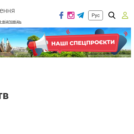
ення
Рус
-відповідь
тв