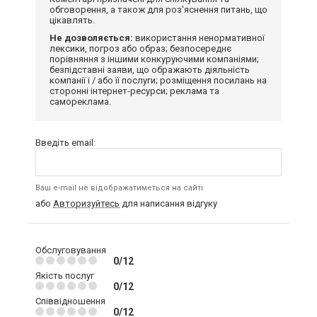
обговорення, а також для роз'яснення питань, що
цікавлять.
Не дозволяється:
використання ненормативної
лексики, погроз або образ; безпосереднє
порівняння з іншими конкуруючими компаніями;
безпідставні заяви, що ображають діяльність
компанії і / або її послуги; розміщення посилань на
сторонні інтернет-ресурси; реклама та
самореклама.
Введіть email:
Ваш e-mail не відображатиметься на сайті
або
Авторизуйтесь
для написання відгуку
Обслуговування
0/12
Якість послуг
0/12
Співвідношення
0/12