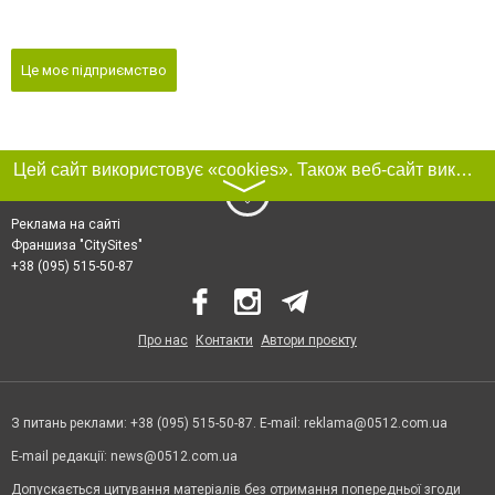
Це моє підприємство
Цей сайт використовує «cookies». Також веб-сайт використовує інтернет-сервіс для збору технічних даних стосовно відвідувачів з метою отримання маркетингової та статистичної інформації. Умови обробки даних відвідувачів сайту див.
〉
Реклама на сайті
Франшиза "CitySites"
+38 (095) 515-50-87
Про нас
Контакти
Автори проєкту
З питань реклами: +38 (095) 515-50-87. E-mail:
reklama@0512.com.ua
E-mail редакції:
news@0512.com.ua
Допускається цитування матеріалів без отримання попередньої згоди