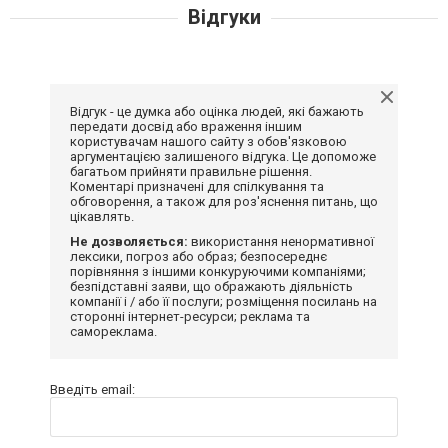
Відгуки
Відгук - це думка або оцінка людей, які бажають
передати досвід або враження іншим
користувачам нашого сайту з обов'язковою
аргументацією залишеного відгука. Це допоможе
багатьом прийняти правильне рішення.
Коментарі призначені для спілкування та
обговорення, а також для роз'яснення питань, що
цікавлять.
Не дозволяється:
використання ненормативної
лексики, погроз або образ; безпосереднє
порівняння з іншими конкуруючими компаніями;
безпідставні заяви, що ображають діяльність
компанії і / або її послуги; розміщення посилань на
сторонні інтернет-ресурси; реклама та
самореклама.
Введіть email: