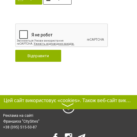
Відправити
Цей сайт використовує «cookies». Також веб-сайт використовує інтернет-сервіс для збору технічних даних стосовно відвідувачів з метою отримання маркетингової та статистичної інформації. Умови обробки даних відвідувачів сайту див.
〉
Реклама на сайті
Франшиза "CitySites"
+38 (095) 515-50-87