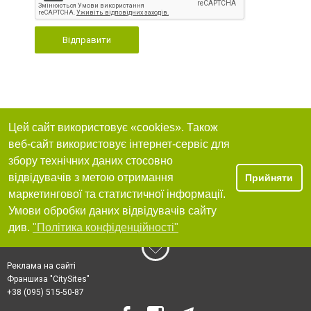
Відправити
Цей сайт використовує «cookies». Також
веб-сайт використовує інтернет-сервіс для
збору технічних даних стосовно
відвідувачів з метою отримання
Прийняти
маркетингової та статистичної інформації.
Умови обробки даних відвідувачів сайту
див.
"Політика конфіденційності"
Реклама на сайті
Франшиза "CitySites"
+38 (095) 515-50-87