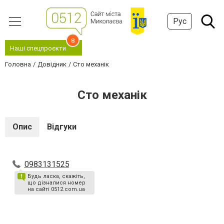
Рус
8
Наші спецпроєкти
Головна
Довідник
Сто механік
Сто механік
Опис
Відгуки
0983131525
Будь ласка, скажіть,
що дізналися номер
на сайті 0512.com.ua