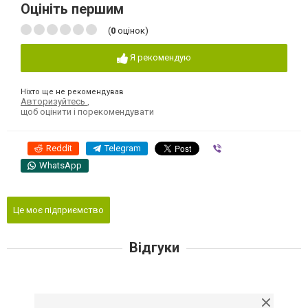
Оцініть першим
(
0
оцінок)
Я рекомендую
Ніхто ще не рекомендував
Авторизуйтесь
,
щоб оцінити і порекомендувати
Reddit
Telegram
Viber
WhatsApp
Це моє підприємство
Відгуки