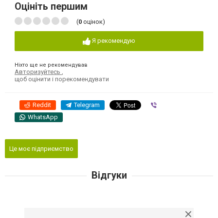
Оцініть першим
(
0
оцінок)
Я рекомендую
Ніхто ще не рекомендував
Авторизуйтесь
,
щоб оцінити і порекомендувати
Reddit
Telegram
Viber
WhatsApp
Це моє підприємство
Відгуки