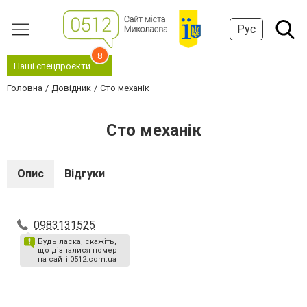
Рус
8
Наші спецпроєкти
Головна
Довідник
Сто механік
Сто механік
Опис
Відгуки
0983131525
Будь ласка, скажіть,
що дізналися номер
на сайті 0512.com.ua