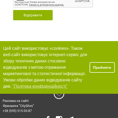
Відправити
Цей сайт використовує «cookies». Також
веб-сайт використовує інтернет-сервіс для
збору технічних даних стосовно
відвідувачів з метою отримання
Прийняти
маркетингової та статистичної інформації.
Умови обробки даних відвідувачів сайту
див.
"Політика конфіденційності"
Реклама на сайті
Франшиза "CitySites"
+38 (095) 515-50-87