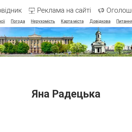
відник
Реклама на сайті
Оголош
сії
Погода
Нерухомість
Карта міста
Довідкова
Питання
Яна Радецька