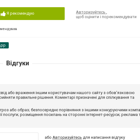
Авторизуйтесь
,
Я рекомендую
щоб оцінити і порекомендувати
омендував
App
Відгуки
досвід або враження іншим користувачам нашого сайту з обов'язковою
ийняти правильне рішення. Коментарі призначені для спілкування та
гроз або образ; безпосереднє порівняння з іншими конкуруючими компа
 її послуги; розміщення посилань на сторонні інтернет-ресурси; реклама 
або
Авторизуйтесь
для написання відгуку