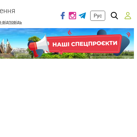
ення
Рус
-відповідь