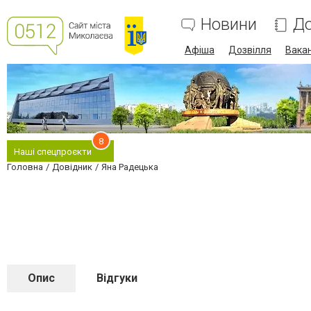
Новини
До
Афіша
Дозвілля
Вакан
8
Наші спецпроєкти
Головна
Довідник
Яна Радецька
Опис
Відгуки