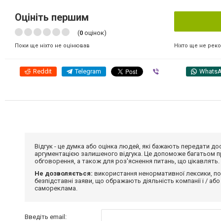
Оцініть першим
(
0
оцінок)
Ніхто ще не рек
Поки ще ніхто не оцінював
Reddit
Telegram
Viber
Whats
Відгук - це думка або оцінка людей, які бажають передати 
аргументацією залишеного відгука. Це допоможе багатьом пр
обговорення, а також для роз'яснення питань, що цікавлять.
Не дозволяється:
використання ненормативної лексики, по
безпідставні заяви, що ображають діяльність компанії і / або
самореклама.
Введіть email: