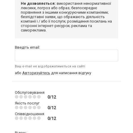
Не дозволяється:
використання ненормативної
лексики, погроз або образ; безпосереднє
порівняння з іншими конкуруючими компаніями;
безпідставні заяви, що ображають діяльність
компанії і / або її послуги; розміщення посилань на
сторонні інтернет-ресурси; реклама та
самореклама.
Введіть email:
Ваш e-mail не відображатиметься на сайті
або
Авторизуйтесь
для написання відгуку
Обслуговування
0/12
Якість послуг
0/12
Співвідношення
0/12
Відгук: