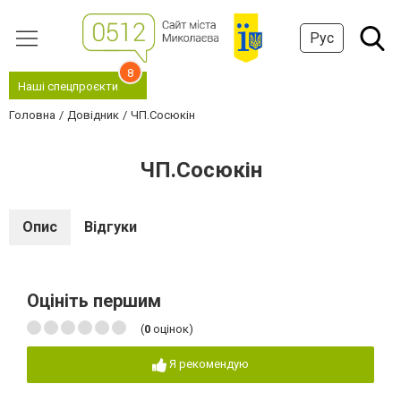
Рус
8
Наші спецпроєкти
Головна
Довідник
ЧП.Сосюкін
ЧП.Сосюкін
Опис
Відгуки
Оцініть першим
(
0
оцінок)
Я рекомендую