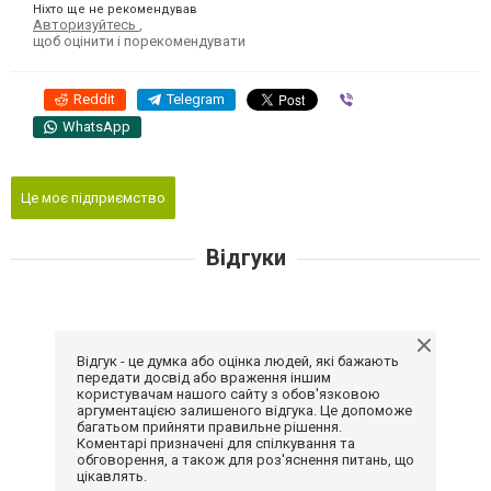
Ніхто ще не рекомендував
Авторизуйтесь
,
щоб оцінити і порекомендувати
Reddit
Telegram
Viber
WhatsApp
Це моє підприємство
Відгуки
Відгук - це думка або оцінка людей, які бажають
передати досвід або враження іншим
користувачам нашого сайту з обов'язковою
аргументацією залишеного відгука. Це допоможе
багатьом прийняти правильне рішення.
Коментарі призначені для спілкування та
обговорення, а також для роз'яснення питань, що
цікавлять.