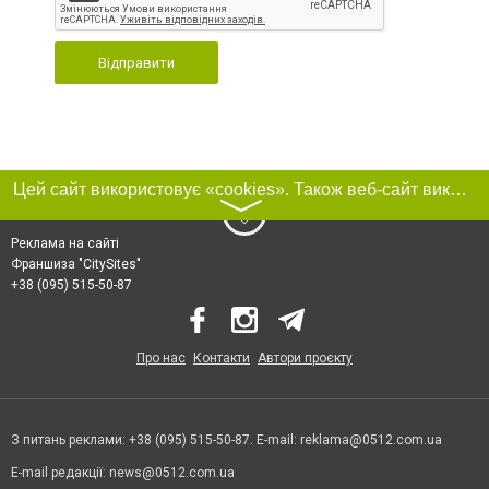
Відправити
Цей сайт використовує «cookies». Також веб-сайт використовує інтернет-сервіс для збору технічних даних стосовно відвідувачів з метою отримання маркетингової та статистичної інформації. Умови обробки даних відвідувачів сайту див.
〉
Реклама на сайті
Франшиза "CitySites"
+38 (095) 515-50-87
Про нас
Контакти
Автори проєкту
З питань реклами: +38 (095) 515-50-87. E-mail:
reklama@0512.com.ua
E-mail редакції:
news@0512.com.ua