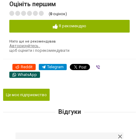
Оцініть першим
(
0
оцінок)
Я рекомендую
Ніхто ще не рекомендував
Авторизуйтесь
,
щоб оцінити і порекомендувати
Reddit
Telegram
Viber
WhatsApp
Це моє підприємство
Відгуки