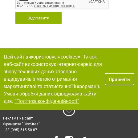
Відправити
Цей сайт використовує «cookies». Також
веб-сайт використовує інтернет-сервіс для
збору технічних даних стосовно
відвідувачів з метою отримання
Прийняти
маркетингової та статистичної інформації.
Умови обробки даних відвідувачів сайту
див.
"Політика конфіденційності"
Реклама на сайті
Франшиза "CitySites"
+38 (095) 515-50-87