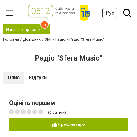
Рус
8
Наші спецпроєкти
Головна
Довідник
ЗМІ
Радіо
Радіо "Sfera Music"
Радіо "Sfera Music"
Опис
Відгуки
Оцініть першим
(
0
оцінок)
Я рекомендую