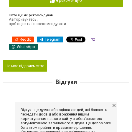
Я рекомендую
Ніхто ще не рекомендував
Авторизуйтесь
,
щоб оцінити і порекомендувати
Reddit
Telegram
Viber
WhatsApp
Це моє підприємство
Відгуки
Відгук - це думка або оцінка людей, які бажають
передати досвід або враження іншим
користувачам нашого сайту з обов'язковою
аргументацією залишеного відгука. Це допоможе
багатьом прийняти правильне рішення.
Коментарі призначені для спілкування та