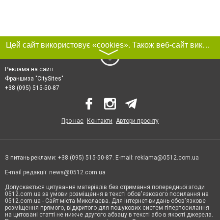
Цей сайт використовує «cookies». Також веб-сайт використовує інтернет-сервіс для збору технічних даних стосовно відвідувачів з метою отримання маркетингової та статистичної інформації. Умови обробки даних відвідувачів сайту див.
〉
Реклама на сайті
Франшиза "CitySites"
+38 (095) 515-50-87
Про нас
Контакти
Автори проєкту
З питань реклами: +38 (095) 515-50-87. E-mail:
reklama@0512.com.ua
E-mail редакції:
news@0512.com.ua
Допускається цитування матеріалів без отримання попередньої згоди
0512.com.ua за умови розміщення в тексті обов'язкового посилання на
0512.com.ua - Сайт міста Миколаєва. Для інтернет-видань обов'язкове
розміщення прямого, відкритого для пошукових систем гіперпосилання
на цитовані статті не нижче другого абзацу в тексті або в якості джерела.