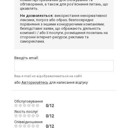
обговорення, а також для роз'яснення питань, що
цікавлять.
Не дозволяється:
використання ненормативної
лексики, погроз або образ; безпосереднє
порівняння з іншими конкуруючими компаніями;
безпідставні заяви, що ображають діяльність
компанії і / або її послуги; розміщення посилань на
сторонні інтернет-ресурси; реклама та
самореклама.
Введіть email:
Ваш e-mail не відображатиметься на сайті
або
Авторизуйтесь
для написання відгуку
Обслуговування
0/12
Якість послуг
0/12
Співвідношення
0/12