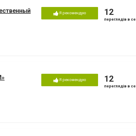
чественный
12
Я рекомендую
переглядів в се
М»
12
Я рекомендую
переглядів в се