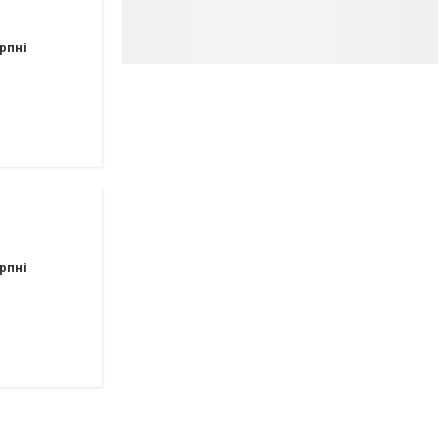
рпні
рпні