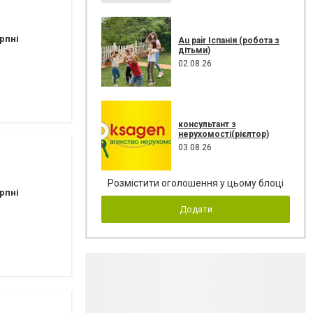
рпні
Au pair Іспанія (робота з
дітьми)
02.08.26
консультант з
нерухомості(рієлтор)
03.08.26
Розмістити оголошення у цьому блоці
рпні
Додати