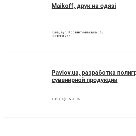
Maikoff, друк на одязі
Київ, вул. Костянтинівська , 68
0800331777
Pavlov.ua, разработка полиг
сувенирной продукции
+380(50)615-06-15