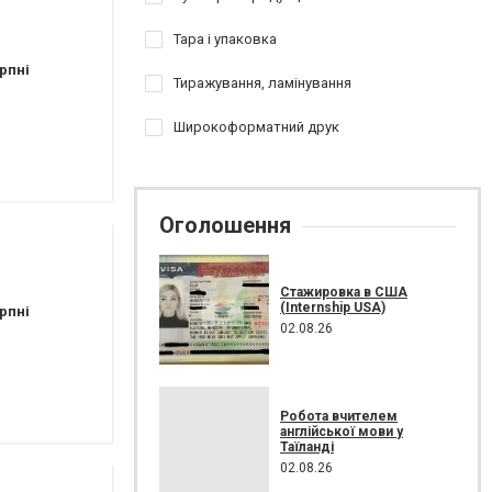
Тара і упаковка
рпні
Тиражування, ламінування
Широкоформатний друк
Оголошення
Стажировка в США
(Internship USA)
рпні
02.08.26
Робота вчителем
англійської мови у
Таїланді
02.08.26