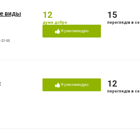
се виды
12
15
дуже добре
переглядів в се
Я рекомендую
-21-55
»
12
Я рекомендую
переглядів в се