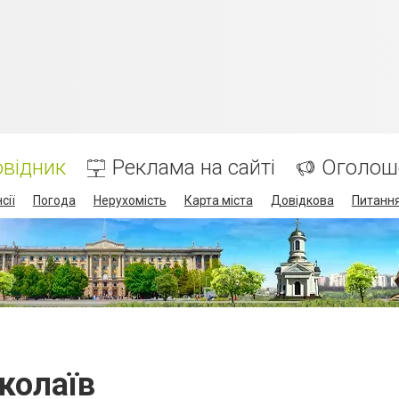
відник
Реклама на сайті
Оголош
сії
Погода
Нерухомість
Карта міста
Довідкова
Питання
колаїв