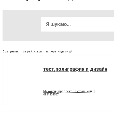
Сортувати:
за рейтингом
за переглядами
тест,полиграфия и дизайн
Миколаїв, проспект Центральний, 1
0931234567