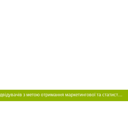
Цей сайт використовує «cookies». Також веб-сайт використовує інтернет-сервіс для збору технічних даних стосовно відвідувачів з метою отримання маркетингової та статистичної інформації. Умови обробки даних відвідувачів сайту див.