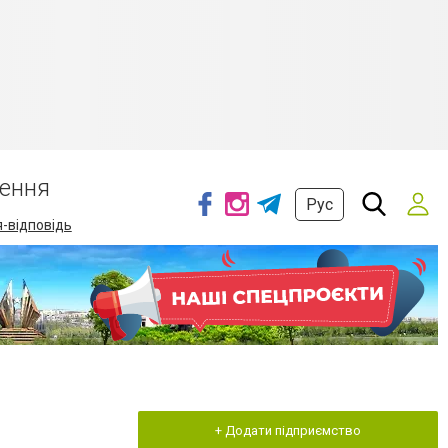
ення
Рус
-відповідь
+ Додати підприємство