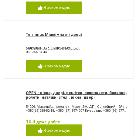
Я рекомендую
Terminus Міжкімнатні двері
Миколаїв, вул. Пушкінська, 32/1
063 354 94 44
Я рекомендую
OPEN - вікна, двері, решітки, склопакети, балкони,
ролети, натяжні стелі, вікна, двері
54006, Миколаїв, проспект Миру, 2-А, ДП "Ювілейний", 2й поверх
+380(66)288-82-18
,
+380 (67) 8974007 Киевстар
,
+380 (99) 2773467 МТС
10.3
дуже добре
Я рекомендую