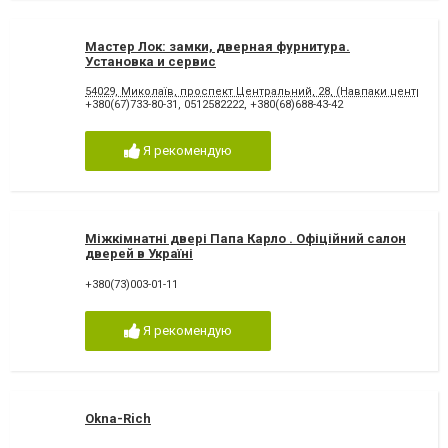
Мастер Лок: замки, дверная фурнитура.
Установка и сервис
54029, Миколаїв, проспект Центральний, 28, (Навпаки центр. рин
+380(67)733-80-31
,
0512582222
,
+380(68)688-43-42
Я рекомендую
Міжкімнатні двері Папа Карло . Офіційний салон
дверей в Україні
+380(73)003-01-11
Я рекомендую
Okna-Rich