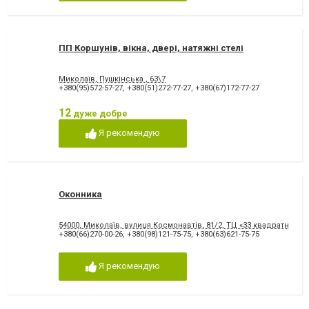
ПП Коршунів, вікна, двері, натяжні стелі
Миколаїв, Пушкінська , 63\7
+380(95)572-57-27
,
+380(51)272-77-27
,
+380(67)172-77-27
12
дуже добре
Я рекомендую
Оконника
54000, Миколаїв, вулиця Космонавтів, 81/2, ТЦ «33 квадратні мет
+380(66)270-00-26
,
+380(98)121-75-75
,
+380(63)621-75-75
Я рекомендую