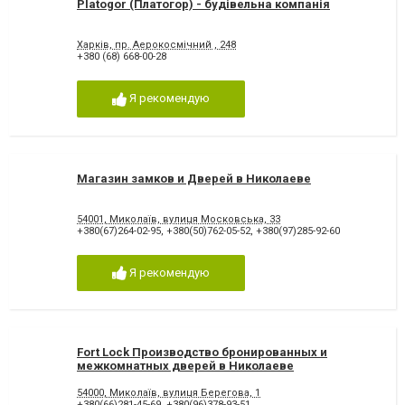
Platogor (Платогор) - будівельна компанія
Харків, пр. Аерокосмічний , 248
+380 (68) 668-00-28
Я рекомендую
Магазин замков и Дверей в Николаеве
54001, Миколаїв, вулиця Московська, 33
+380(67)264-02-95
,
+380(50)762-05-52
,
+380(97)285-92-60
Я рекомендую
Fort Lock Производство бронированных и
межкомнатных дверей в Николаеве
54000, Миколаїв, вулиця Берегова, 1
+380(66)281-45-69
,
+380(96)378-93-51