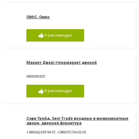
ОМіС, Омис
Я рекомендую
Маркет Двері гіпермаркет дверей
0800305325
Я рекомендую
Сэви Трейд, Sevi Trade входные и межкомнатные
двери, дверная фурнитура
+380(66)539-94-97
,
+380(97)724-02-02