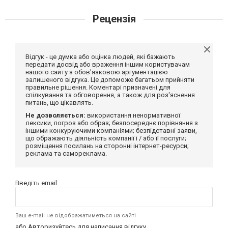
Рецензія
Відгук - це думка або оцінка людей, які бажають
передати досвід або враження іншим користувачам
нашого сайту з обов'язковою аргументацією
залишеного відгука. Це допоможе багатьом прийняти
правильне рішення. Коментарі призначені для
спілкування та обговорення, а також для роз'яснення
питань, що цікавлять.
Не дозволяється:
використання ненормативної
лексики, погроз або образ; безпосереднє порівняння з
іншими конкуруючими компаніями; безпідставні заяви,
що ображають діяльність компанії і / або її послуги;
розміщення посилань на сторонні інтернет-ресурси;
реклама та самореклама.
Введіть email:
Ваш e-mail не відображатиметься на сайті
або
Авторизуйтесь
для написання відгуку