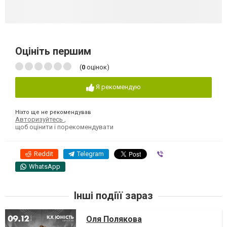
Оцініть першим
(
0
оцінок)
Я рекомендую
Ніхто ще не рекомендував
Авторизуйтесь
,
щоб оцінити і порекомендувати
Reddit
Telegram
Viber
WhatsApp
Інші подіїї зараз
Оля Полякова