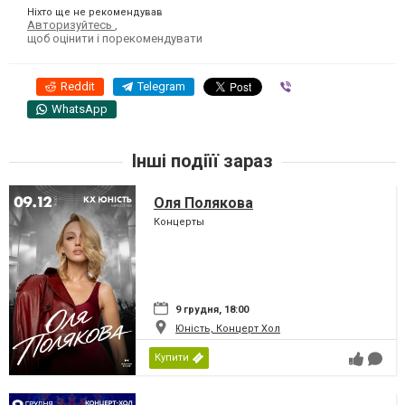
Ніхто ще не рекомендував
Авторизуйтесь
,
щоб оцінити і порекомендувати
Reddit
Telegram
Viber
WhatsApp
Інші подіїї зараз
Оля Полякова
Концерты
9 грудня, 18:00
Юність, Концерт Хол
Купити