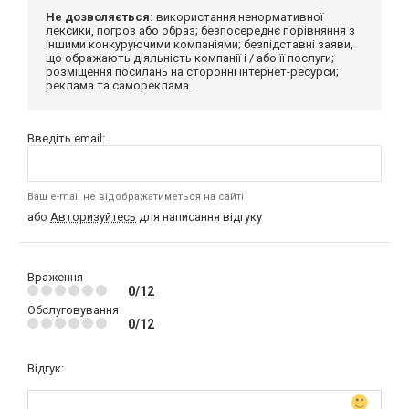
Не дозволяється:
використання ненормативної
лексики, погроз або образ; безпосереднє порівняння з
іншими конкуруючими компаніями; безпідставні заяви,
що ображають діяльність компанії і / або її послуги;
розміщення посилань на сторонні інтернет-ресурси;
реклама та самореклама.
Введіть email:
Ваш e-mail не відображатиметься на сайті
або
Авторизуйтесь
для написання відгуку
Враження
0/12
Обслуговування
0/12
Відгук: