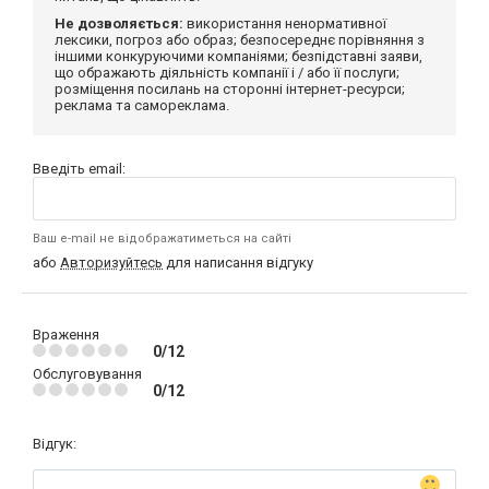
Не дозволяється:
використання ненормативної
лексики, погроз або образ; безпосереднє порівняння з
іншими конкуруючими компаніями; безпідставні заяви,
що ображають діяльність компанії і / або її послуги;
розміщення посилань на сторонні інтернет-ресурси;
реклама та самореклама.
Введіть email:
Ваш e-mail не відображатиметься на сайті
або
Авторизуйтесь
для написання відгуку
Враження
0/12
Обслуговування
0/12
Відгук: