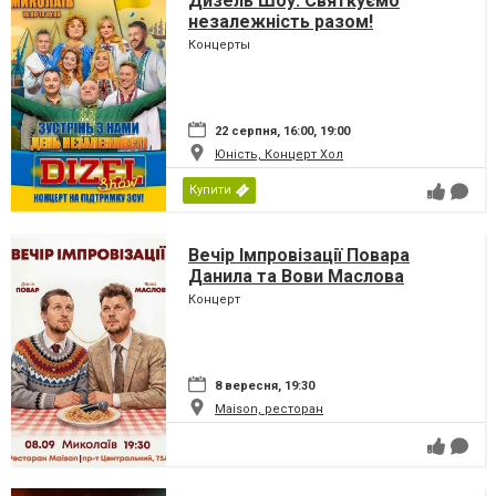
Дизель Шоу. Святкуємо
незалежність разом!
Концерты
22 серпня, 16:00, 19:00
Юність, Концерт Хол
Купити
Вечір Імпровізації Повара
Данила та Вови Маслова
Концерт
8 вересня, 19:30
Maison, ресторан