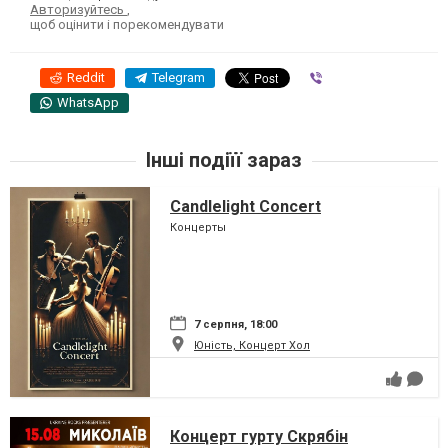
Авторизуйтесь
,
щоб оцінити і порекомендувати
Reddit
Telegram
Viber
WhatsApp
Інші подіїї зараз
Candlelight Concert
Концерты
7 серпня, 18:00
Юність, Концерт Хол
Концерт гурту Скрябін