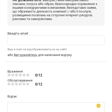
Не дозволяється:
використання ненормативної
лексики, погроз або образ; безпосереднє порівняння з
іншими конкуруючими компаніями; безпідставні заяви,
що ображають діяльність компанії і / або її послуги;
розміщення посилань на сторонні інтернет-ресурси;
реклама та самореклама.
Введіть email:
Ваш e-mail не відображатиметься на сайті
або
Авторизуйтесь
для написання відгуку
Враження
0/12
Обслуговування
0/12
Відгук: