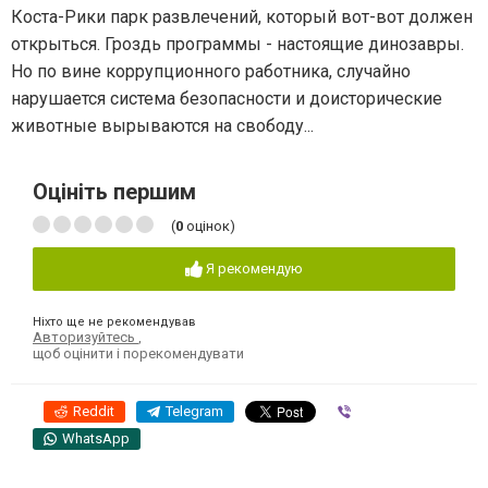
Коста-Рики парк развлечений, который вот-вот должен
открыться. Гроздь программы - настоящие динозавры.
Но по вине коррупционного работника, случайно
нарушается система безопасности и доисторические
животные вырываются на свободу...
Оцініть першим
(
0
оцінок)
Я рекомендую
Ніхто ще не рекомендував
Авторизуйтесь
,
щоб оцінити і порекомендувати
Reddit
Telegram
Viber
WhatsApp