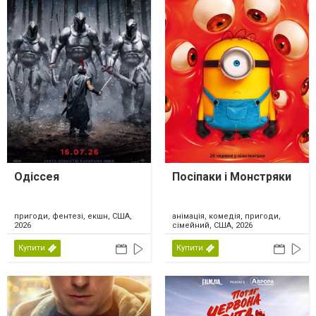
Одіссея
Посіпаки і Монстряки
пригоди, фентезі, екшн, США,
анімація, комедія, пригоди,
2026
сімейний, США, 2026
Купити
Купити