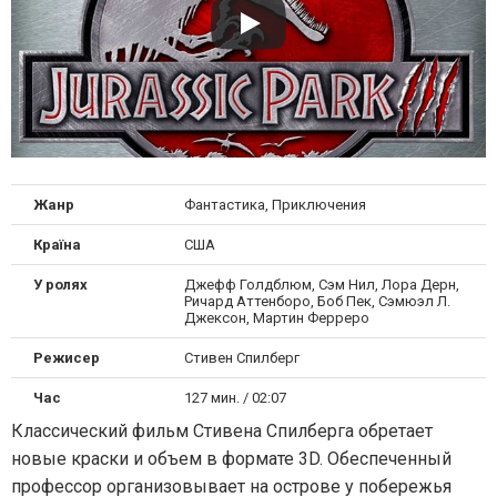
Жанр
Фантастика, Приключения
Країна
США
У ролях
Джефф Голдблюм, Сэм Нил, Лора Дерн,
Ричард Аттенборо, Боб Пек, Сэмюэл Л.
Джексон, Мартин Ферреро
Режисер
Стивен Спилберг
Час
127 мин. / 02:07
Классический фильм Стивена Спилберга обретает
новые краски и объем в формате 3D. Обеспеченный
профессор организовывает на острове у побережья