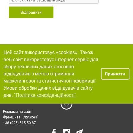
Відправити
Цей сайт використовує «cookies». Також
веб-сайт використовує інтернет-сервіс для
збору технічних даних стосовно
відвідувачів з метою отримання
Прийняти
маркетингової та статистичної інформації.
Умови обробки даних відвідувачів сайту
див.
"Політика конфіденційності"
Реклама на сайті
Франшиза "CitySites"
+38 (095) 515-50-87