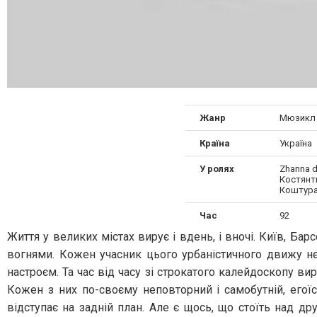
Жанр
Мюзикл
Країна
Україна
У ролях
Zhanna d
Костянт
Коштур
Час
92
Життя у великих містах вирує і вдень, і вночі. Київ, Б
вогнями. Кожен учасник цього урбаністичного движу не
настроєм. Та час від часу зі строкатого калейдоскопу вир
Кожен з них по-своєму неповторний і самобутній, егоїс
відступає на задній план. Але є щось, що стоїть над др