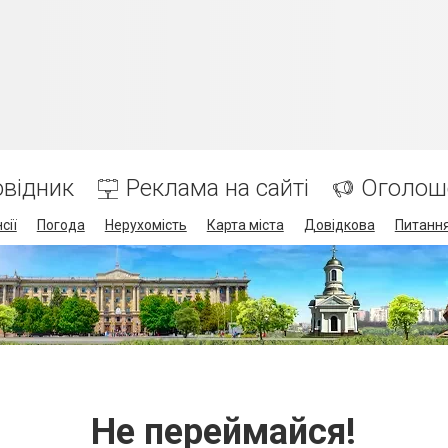
відник
Реклама на сайті
Оголош
сії
Погода
Нерухомість
Карта міста
Довідкова
Питання
Не переймайся!