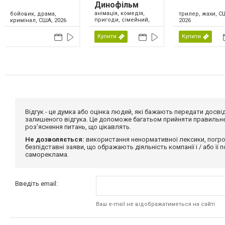
Динофільм
анімація, комедія,
бойовик, драма,
трилер, жахи, С
пригоди, сімейний,
кримінал, США, 2026
2026
США, 2026
Купити
Купити
Відгук - це думка або оцінка людей, які бажають передати дос
залишеного відгука. Це допоможе багатьом прийняти правильне 
роз'яснення питань, що цікавлять.
Не дозволяється:
використання ненормативної лексики, погро
безпідставні заяви, що ображають діяльність компанії і / або її
самореклама.
Введіть email:
Ваш e-mail не відображатиметься на сайті