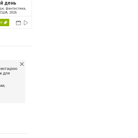
й день
ди, фантастика,
США, 2026
ти
ментацією
ж для
ми;