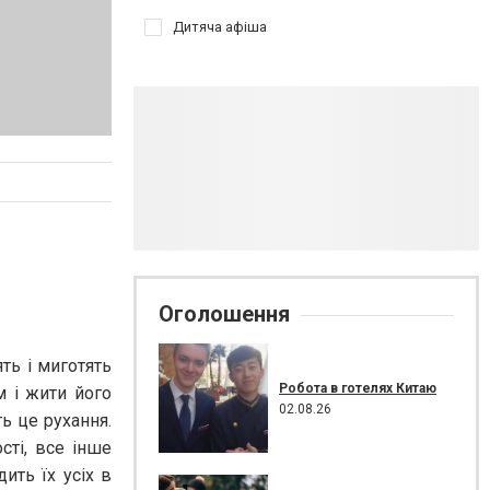
Дитяча афіша
Оголошення
ть і миготять
Робота в готелях Китаю
м і жити його
02.08.26
ть це рухання.
сті, все інше
ить їх усіх в