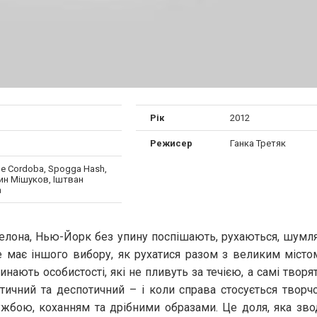
Рік
2012
Режисер
Ганка Третяк
e Cordoba, Spogga Hash,
ин Мішуков, Іштван
а
арселона, Нью-Йорк без упину поспішають, рухаються, шумля
 має іншого вибору, як рухатися разом з великим місто
инають особистості, які не пливуть за течією, а самі творя
тичний та деспотичний – і коли справа стосується творчо
ужбою, коханням та дрібними образами. Це доля, яка звод