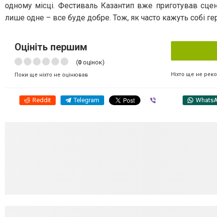
одному місці. Фестиваль Казантип вже приготував сцен
лише одне – все буде добре. Тож, як часто кажуть собі ге
Оцініть першим
(
0
оцінок)
Ніхто ще не рек
Поки ще ніхто не оцінював
Reddit
Telegram
Viber
Whats