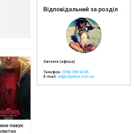
Відповідальний за розділ
Євгенія (афіша)
Телефон:
(098) 286 94 85
E-mail:
ed@citysites.com.ua
на-павук:
олютно