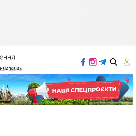
ення
-відповідь