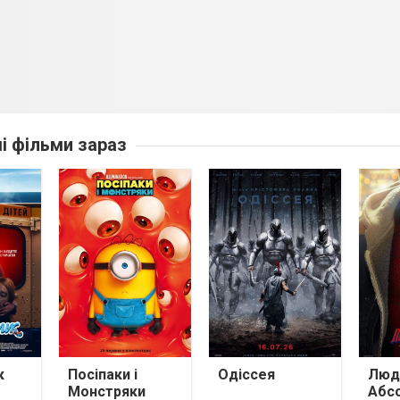
ші фільми зараз
к
Посіпаки і
Одіссея
Люди
Монстряки
Абс