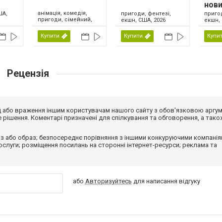
нови
анімація, комедія,
ША,
пригоди, фентезі,
приго
пригоди, сімейний,
екшн, США, 2026
екшн, 
США, 2026
Купити
Купити
Купи
Рецензія
від або враження іншим користувачам нашого сайту з обов'язковою аргу
рішення. Коментарі призначені для спілкування та обговорення, а тако
з або образ; безпосереднє порівняння з іншими конкуруючими компанія
 послуги; розміщення посилань на сторонні інтернет-ресурси; реклама та
або
Авторизуйтесь
для написання відгуку