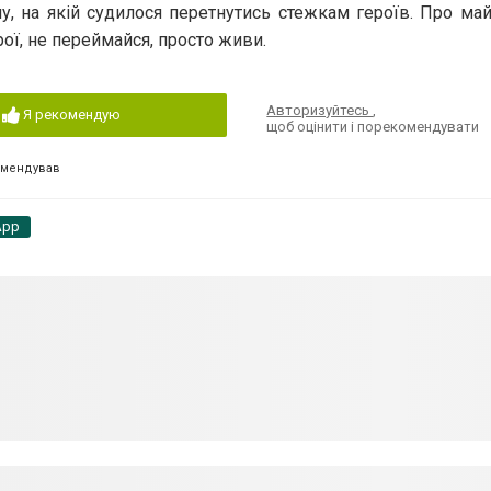
у, на якій судилося перетнутись стежкам героїв. Про ма
рої, не переймайся, просто живи.
Авторизуйтесь
,
Я рекомендую
щоб оцінити і порекомендувати
омендував
App