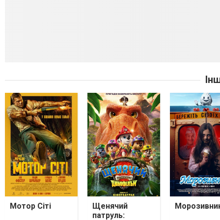
Ін
Мотор Сіті
Щенячий
Морозивни
патруль: