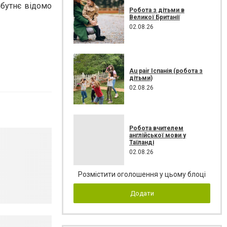
йбутнє відомо
Робота з дітьми в
Великої Британії
02.08.26
Au pair Іспанія (робота з
дітьми)
02.08.26
Робота вчителем
англійської мови у
Таїланді
02.08.26
Розмістити оголошення у цьому блоці
Додати