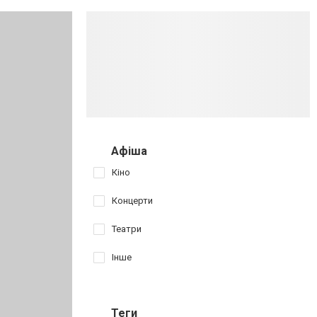
Афіша
Кіно
Концерти
Театри
Інше
Теги