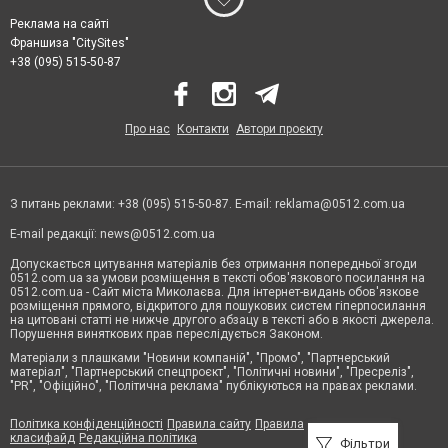
Реклама на сайті
Франшиза "CitySites"
+38 (095) 515-50-87
Про нас
Контакти
Автори проєкту
З питань реклами: +38 (095) 515-50-87. E-mail:
reklama@0512.com.ua
E-mail редакції:
news@0512.com.ua
Допускається цитування матеріалів без отримання попередньої згоди
0512.com.ua за умови розміщення в тексті обов'язкового посилання на
0512.com.ua - Сайт міста Миколаєва. Для інтернет-видань обов'язкове
розміщення прямого, відкритого для пошукових систем гіперпосилання
на цитовані статті не нижче другого абзацу в тексті або в якості джерела.
Порушення виняткових прав переслідується Законом.
Матеріали з плашками "Новини компаній", "Промо", "Партнерський
матеріал", "Партнерський спецпроєкт", "Політичні новини", "Пресреліз",
"PR", "Офіційно", "Політична реклама" публікуються на правах реклами.
Політика конфіденційності
Правила сайту
Правила
класифайд
Редакційна політика
Фільтри