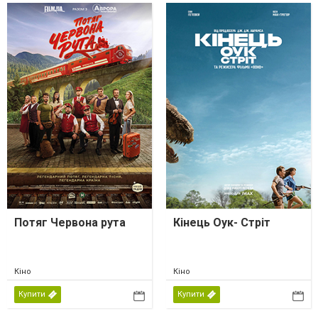
Потяг Червона рута
Кінець Оук- Стріт
Кіно
Кіно
Купити
Купити