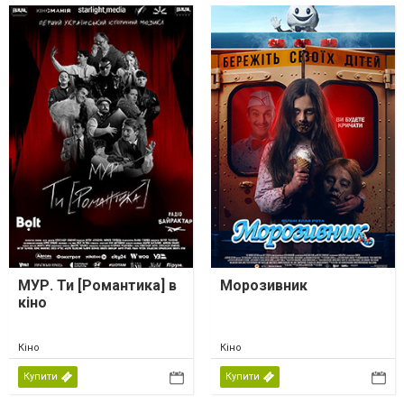
МУР. Ти [Романтика] в
Морозивник
кіно
Кіно
Кіно
Купити
Купити