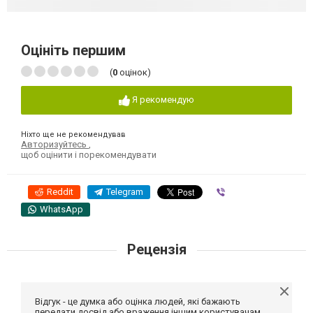
Оцініть першим
(
0
оцінок)
Я рекомендую
Ніхто ще не рекомендував
Авторизуйтесь
,
щоб оцінити і порекомендувати
Reddit
Telegram
Viber
WhatsApp
Рецензія
Відгук - це думка або оцінка людей, які бажають
передати досвід або враження іншим користувачам