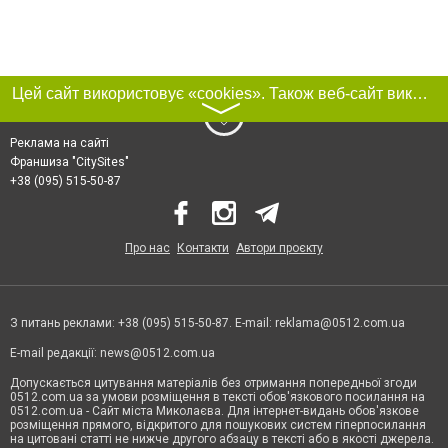
Цей сайт використовує «cookies». Також веб-сайт використовує інтернет-сервіс для збору технічних даних стосовно відвідувачів з метою отримання маркетингової та статистичної інформації. Умови обробки даних відвідувачів сайту див.
〉
Реклама на сайті
Франшиза "CitySites"
+38 (095) 515-50-87
Про нас
Контакти
Автори проєкту
З питань реклами: +38 (095) 515-50-87. E-mail:
reklama@0512.com.ua
E-mail редакції:
news@0512.com.ua
Допускається цитування матеріалів без отримання попередньої згоди
0512.com.ua за умови розміщення в тексті обов'язкового посилання на
0512.com.ua - Сайт міста Миколаєва. Для інтернет-видань обов'язкове
розміщення прямого, відкритого для пошукових систем гіперпосилання
на цитовані статті не нижче другого абзацу в тексті або в якості джерела.