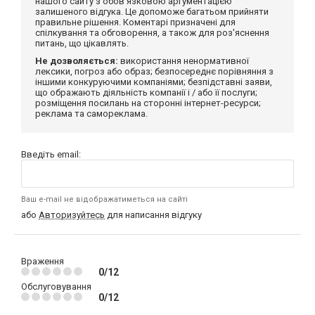
нашого сайту з обов'язковою аргументацією
залишеного відгука. Це допоможе багатьом прийняти
правильне рішення. Коментарі призначені для
спілкування та обговорення, а також для роз'яснення
питань, що цікавлять.
Не дозволяється:
використання ненормативної
лексики, погроз або образ; безпосереднє порівняння з
іншими конкуруючими компаніями; безпідставні заяви,
що ображають діяльність компанії і / або її послуги;
розміщення посилань на сторонні інтернет-ресурси;
реклама та самореклама.
Введіть email:
Ваш e-mail не відображатиметься на сайті
або
Авторизуйтесь
для написання відгуку
Враження
0/12
Обслуговування
0/12