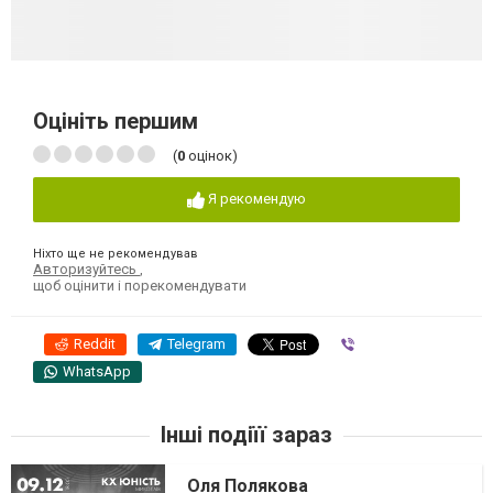
Оцініть першим
(
0
оцінок)
Я рекомендую
Ніхто ще не рекомендував
Авторизуйтесь
,
щоб оцінити і порекомендувати
Reddit
Telegram
Viber
WhatsApp
Інші подіїї зараз
Оля Полякова