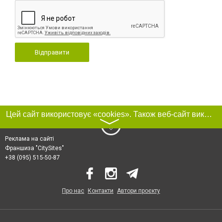
Відправити
Цей сайт використовує «cookies». Також веб-сайт використовує інтернет-сервіс для збору технічних даних стосовно відвідувачів з метою отримання маркетингової та статистичної інформації. Умови обробки даних відвідувачів сайту див.
〉
Реклама на сайті
Франшиза "CitySites"
+38 (095) 515-50-87
Про нас
Контакти
Автори проєкту