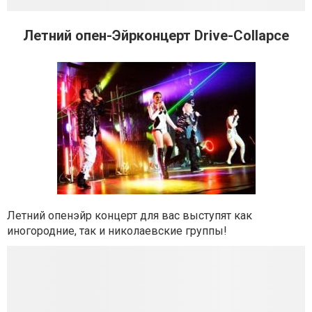
Летний опен-Эйрконцерт Drive-Collapce
Летний опенэйр концерт для вас выступят как
иногородние, так и николаевские группы!