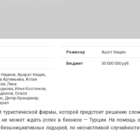
Режисер
Ашот Кещян
Бюджет
50 000 000 руб.
 Наумов, Арарат Кещян,
 Артемьева, Аглая
ая, Лина
днова, Илья Костюков,
рдюков, Олеся
к, Дитер Брандекер,
эрал
й туристической фирмы, которой предстоит решение слож
, не может ждать успех в бизнесе — Турции. На помощь 
 безынициативных лодырей, по несчастливой случайности