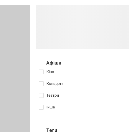
Афіша
Кіно
Концерти
Театри
Інше
Теги