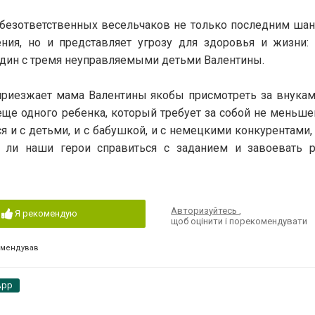
 безответственных весельчаков не только последним шан
ния, но и представляет угрозу для здоровья и жизни:
один с тремя неуправляемыми детьми Валентины.
а приезжает мама Валентины якобы присмотреть за внукам
е одного ребенка, который требует за собой не меньшег
 и с детьми, и с бабушкой, и с немецкими конкурентами, 
т ли наши герои справиться с заданием и завоевать 
Авторизуйтесь
,
Я рекомендую
щоб оцінити і порекомендувати
омендував
App