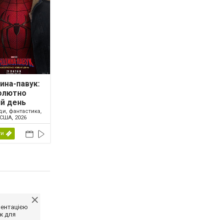
на-павук:
олютно
й день
ди, фантастика,
США, 2026
ти
ментацією
ж для