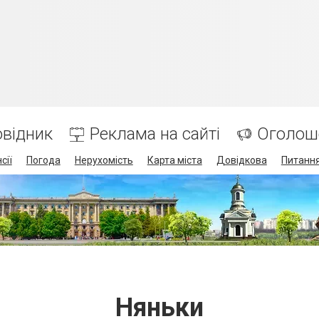
відник
Реклама на сайті
Оголош
сії
Погода
Нерухомість
Карта міста
Довідкова
Питання
Няньки