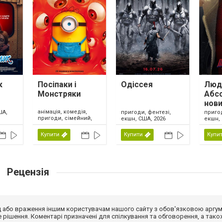
к
Посіпаки і
Одіссея
Люди
Монстряки
Абс
нови
анімація, комедія,
ША,
пригоди, фентезі,
приго
пригоди, сімейний,
екшн, США, 2026
екшн, 
США, 2026
Купити
Купити
Купи
Рецензія
від або враження іншим користувачам нашого сайту з обов'язковою аргу
рішення. Коментарі призначені для спілкування та обговорення, а тако