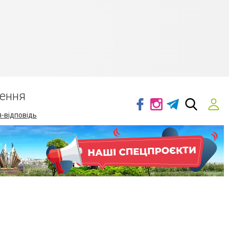
ення
-відповідь