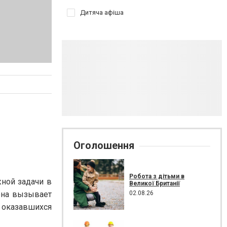
Дитяча афіша
Оголошення
Робота з дітьми в
ной задачи в
Великої Британії
02.08.26
она вызывает
 оказавшихся