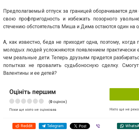
Предполагаемый отпуск за границей оборачивается для
свою профпригодность и избежать позорного увольне
стечению обстоятельств Миша и Дима остаются один на 
А, как известно, беда не приходит одна, поэтому, когд
молодых людей усложняются появлением практически ещ
чем реальные дети. Теперь друзьям придется разбираться
попытках не провалить судьбоносную сделку. Смогу
Валентины и ее детей?
Оцініть першим
(
0
оцінок)
Ніхто ще не рек
Поки ще ніхто не оцінював
Reddit
Telegram
Viber
Whats