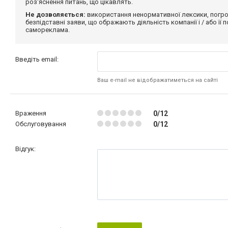
роз'яснення питань, що цікавлять.
Не дозволяється:
використання ненормативної лексики, погро
безпідставні заяви, що ображають діяльність компанії і / або її
самореклама.
Введіть email:
Ваш e-mail не відображатиметься на сайті
Враження
0/12
Обслуговування
0/12
Відгук: