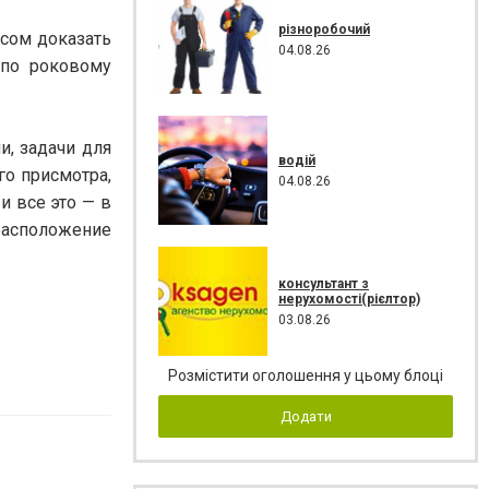
різноробочий
сом доказать
04.08.26
 по роковому
и, задачи для
водій
о присмотра,
04.08.26
и все это — в
расположение
консультант з
нерухомості(рієлтор)
03.08.26
Розмістити оголошення у цьому блоці
Додати