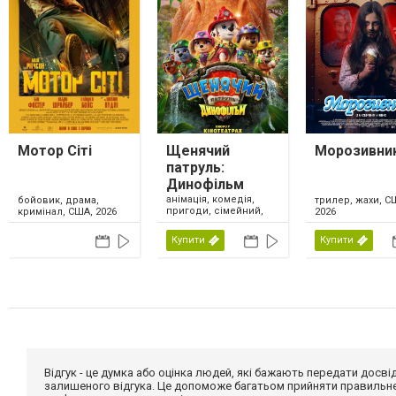
Мотор Сіті
Щенячий
Морозивни
патруль:
Динофільм
анімація, комедія,
бойовик, драма,
трилер, жахи, С
пригоди, сімейний,
кримінал, США, 2026
2026
США, 2026
Купити
Купити
Відгук - це думка або оцінка людей, які бажають передати дос
залишеного відгука. Це допоможе багатьом прийняти правильне 