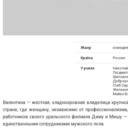
Жанр
комедия
Країна
Россия
У ролях
Николай
Людмила
Шиловск
Доброро
Глеб Се
Железня
Майкл Б
Валентина — жесткая, хладнокровная владелица крупно
стране, где женщину, независимо от профессионализма
работников своего уральского филиала Диму и Мишу —
единственными сотрудниками мужского пола.